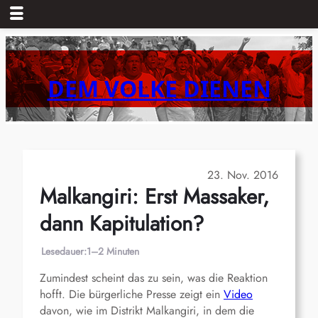
Zum
Inhalt
springen
DEM VOLKE DIENEN
23. Nov. 2016
Malkangiri: Erst Massaker,
dann Kapitulation?
Lesedauer:
1–2 Minuten
Zumindest scheint das zu sein, was die Reaktion
hofft. Die bürgerliche Presse zeigt ein
Video
davon, wie im Distrikt Malkangiri, in dem die