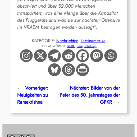
absolviert und über 52.000 Menschen
transportiert, was eine Menge über die Kapazität
des Fluggeräts und was sie zur nächsten Offensive
im VRAEM beitragen werden aussagt
“.
KATEGORIE:
Nachrichten
, 
Lateinamerika
SCHLAGWÖRTER:
de-DE
, 
peru
, 
volkskrieg
←
Vorheriger:
Nächster:
Bilder von der
Neuigkeiten zu
Feier des 50. Jahrestages der
Ramakrishna
GPKR
→