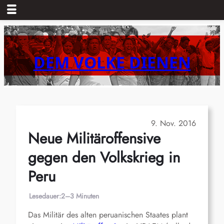
Zum
Inhalt
springen
DEM VOLKE DIENEN
9. Nov. 2016
Neue Militäroffensive
gegen den Volkskrieg in
Peru
Lesedauer:
2–3 Minuten
Das Militär des alten peruanischen Staates plant