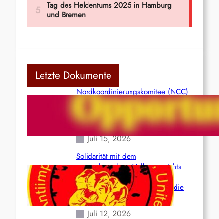
Letzte Dokumente
Nordkoordinierungskomitee (NCC)
der Kommunistischen Partei Indiens
(Maoistisch): Postmoderner
Opportunismus
Juli 15, 2026
Solidarität mit dem
venezolanischem Volk angesichts
der verlorenen Leben und der
katastrophalen Situation durch die
Erdbeben des 24. Juni!
Juli 12, 2026