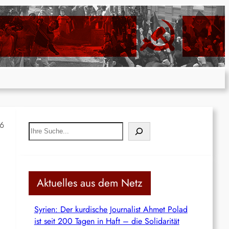
16
S
e
a
r
c
Aktuelles aus dem Netz
h
Syrien: Der kurdische Journalist Ahmet Polad
ist seit 200 Tagen in Haft – die Solidarität