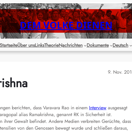
DEM VOLKE DIENEN
Startseite
Über uns
Links
Theorie
Nachrichten
Dokumente
Deutsch
9. Nov. 20
ishna
ungen berichten, dass Varavara Rao in einem
Interview
ausgesagt
ragopal alias Ramakrishna, genannt RK in Sicherheit ist.
 in ihrer Gewalt befindet. Andere Medien verbreiten Gerüchte, dass
tensilien von den Genossen bewegt wurde und schließen daraus,