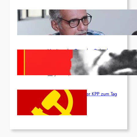
Indien: „Die Politik der
Kapitulation“ von K. Murali (Ajith)
Juli 1, 2026
Vorsitzender Gonzalo: Gebt das
Leben für die Partei und die
Revolution!
Juni 19, 2026
Beschluss des ZK der KPP zum Tag
des Heldentums
Juni 19, 2026