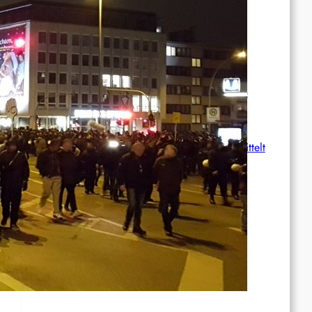
wächst
International: Aufruf zu einer
Solidaritätswoche mit anarchistischen
Gefangenen vom 23. bis 30. August 2026
Deutschland: Der Inlandsgeheimdienst ermittelt
gegen „Prosfygika“
Rote Post #96
Rote Post #95