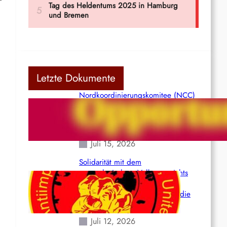
Letzte Dokumente
Nordkoordinierungskomitee (NCC)
der Kommunistischen Partei Indiens
(Maoistisch): Postmoderner
Opportunismus
Juli 15, 2026
Solidarität mit dem
venezolanischem Volk angesichts
der verlorenen Leben und der
katastrophalen Situation durch die
Erdbeben des 24. Juni!
Juli 12, 2026