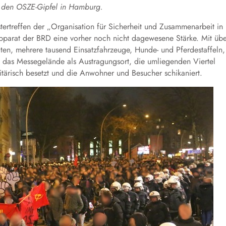
n den OSZE-Gipfel in Hamburg.
rtreffen der „Organisation für Sicherheit und Zusammenarbeit in
apparat der BRD eine vorher noch nicht dagewesene Stärke. Mit üb
en, mehrere tausend Einsatzfahrzeuge, Hunde- und Pferdestaffeln,
 das Messegelände als Austragungsort, die umliegenden Viertel
itärisch besetzt und die Anwohner und Besucher schikaniert.