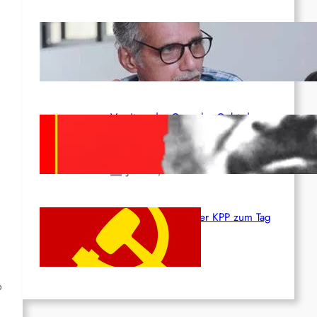
Indien: „Die Politik der
Kapitulation“ von K. Murali (Ajith)
Juli 1, 2026
Vorsitzender Gonzalo: Gebt das
Leben für die Partei und die
Revolution!
Juni 19, 2026
Beschluss des ZK der KPP zum Tag
des Heldentums
Juni 19, 2026
o