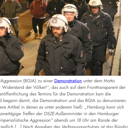
e Aggression (BGIA) zu einer
Demonstration
unter dem Motto
Widerstand der Völker!“, das auch auf dem Fronttransparent der
röffentlichung des Termins für die Demonstration kam die
 begann damit, die Demonstration und das BGIA zu denunzieren.
e Artikel in denen es unter anderem hieß: „
Hamburg kann sich
zweitägige Treffen der OSZE-Außenminister in den Hamburger
n imperialistische Aggression“ abends um 18 Uhr am Rande der
friedlich.[…] Nach Angaben des Verfassungsschutzes ist das Bündni