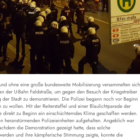
und ohne eine große bundesweite Mobilisierung versammelten sich
der U-Bahn Feldstraße, um gegen den Besuch der Kriegstreiber
der Stadt zu demonstrieren. Die Polizei begann noch vor Beginn
u wollen. Mit der Reiterstaffel und einer Blaulichtparade der
e direkt zu Beginn ein einschüchterndes Klima geschaffen werden.
von heranstürmenden Polizeieinheiten aufgehalten. Angeblich war
achdem die Demonstration gezeigt hatte, dass solche
 werden und ihre kämpferische Stimmung zeigte, konnte die