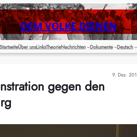
DEM VOLKE DIENEN
Startseite
Über uns
Links
Theorie
Nachrichten
Dokumente
Deutsch
9. Dez. 20
nstration gegen den
rg