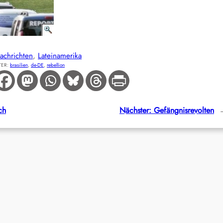
achrichten
, 
Lateinamerika
TER:
brasilien
, 
de-DE
, 
rebellion
ch
Nächster:
Gefängnisrevolten