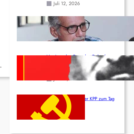
Juli 12, 2026
Indien: „Die Politik der
Kapitulation“ von K. Murali (Ajith)
Juli 1, 2026
Vorsitzender Gonzalo: Gebt das
Leben für die Partei und die
→
Revolution!
Juni 19, 2026
Beschluss des ZK der KPP zum Tag
des Heldentums
Juni 19, 2026