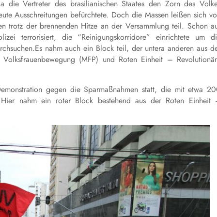
die Vertreter des brasilianischen Staates den Zorn des Volk
ute Ausschreitungen befürchtete. Doch die Massen leißen sich v
n trotz der brennenden Hitze an der Versammlung teil. Schon a
 terrorisiert, die “Reinigungskorridore” einrichtete um d
urchsuchen.Es nahm auch ein Block teil, der untera anderen aus d
 Volksfrauenbewegung (MFP) und Roten Einheit – Revolutionä
 Demonstration gegen die Sparmaßnahmen statt, die mit etwa 2
 Hier nahm ein roter Block bestehend aus der Roten Einheit