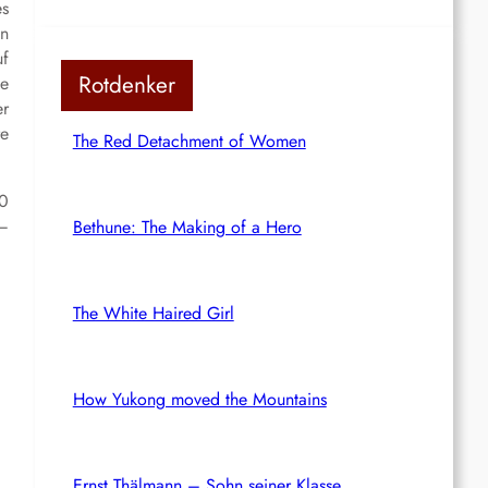
es
on
uf
Rotdenker
ie
er
re
The Red Detachment of Women
00
 –
Bethune: The Making of a Hero
The White Haired Girl
How Yukong moved the Mountains
Ernst Thälmann – Sohn seiner Klasse