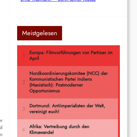
Meistgelesen
er
nd
en