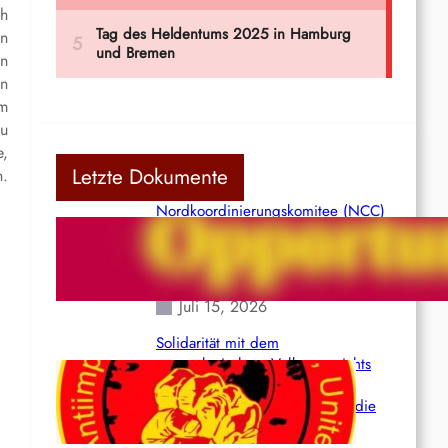
ch
en
en
en
Am
zu
e,
Letzte Dokumente
.
Nordkoordinierungskomitee (NCC)
der Kommunistischen Partei Indiens
(Maoistisch): Postmoderner
Opportunismus
Juli 15, 2026
Solidarität mit dem
venezolanischem Volk angesichts
der verlorenen Leben und der
katastrophalen Situation durch die
Erdbeben des 24. Juni!