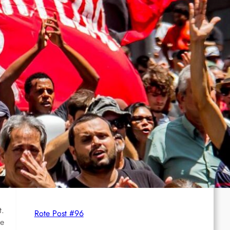
Syrien: Der kurdische Journalist Ahmet Polad
ist seit 200 Tagen in Haft – die Solidarität
wächst
International: Aufruf zu einer
Solidaritätswoche mit anarchistischen
Gefangenen vom 23. bis 30. August 2026
Deutschland: Der Inlandsgeheimdienst ermittelt
gegen „Prosfygika“
t.
Rote Post #96
de