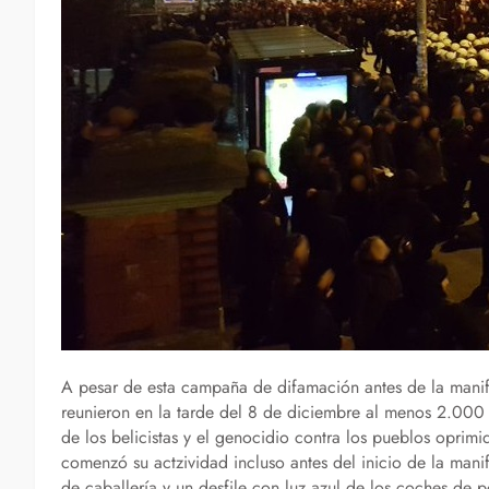
A pesar de esta campaña de difamación antes de la manif
reunieron en la tarde del 8 de diciembre al menos 2.000 p
de los belicistas y el genocidio contra los pueblos oprim
comenzó su actzividad incluso antes del inicio de la manif
de caballería y un desfile con luz azul de los coches de p