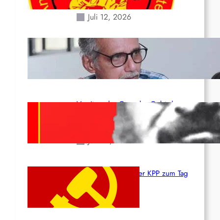
Erdbeben des 24. Juni!
Juli 12, 2026
Indien: „Die Politik der
Kapitulation“ von K. Murali (Ajith)
Juli 1, 2026
Vorsitzender Gonzalo: Gebt das
Leben für die Partei und die
Revolution!
Juni 19, 2026
Beschluss des ZK der KPP zum Tag
des Heldentums
Juni 19, 2026