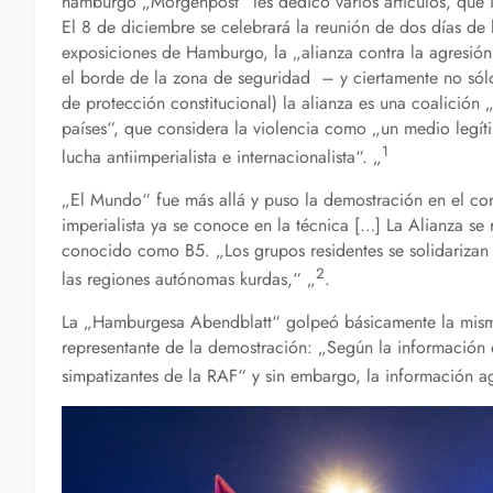
hamburgo „Morgenpost“ les dedicó varios artículos, que i
El 8 de diciembre se celebrará la reunión de dos días de 
exposiciones de Hamburgo, la „alianza contra la agresión i
el borde de la zona de seguridad – y ciertamente no sól
de protección constitucional) la alianza es una coalición 
países“, que considera la violencia como „un medio legíti
1
lucha antiimperialista e internacionalista“. „
„El Mundo“ fue más allá y puso la demostración en el cont
imperialista ya se conoce en la técnica […] La Alianza se 
conocido como B5. „Los grupos residentes se solidarizan c
2
las regiones autónomas kurdas,“ „
.
La „Hamburgesa Abendblatt“ golpeó básicamente la misma
representante de la demostración: „Según la información
simpatizantes de la RAF“ y sin embargo, la información a