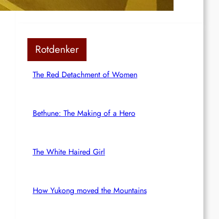
Rotdenker
The Red Detachment of Women
Bethune: The Making of a Hero
The White Haired Girl
How Yukong moved the Mountains