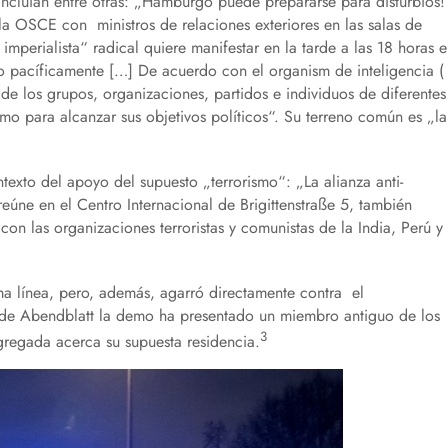
ncluían entre otras: „Hamburgo puede prepararse para disturbios!
la OSCE con ministros de relaciones exteriores en las salas de
mperialista“ radical quiere manifestar en la tarde a las 18 horas 
o pacíficamente […] De acuerdo con el organism de inteligencia (
„de los grupos, organizaciones, partidos e individuos de diferentes
mo para alcanzar sus objetivos políticos“. Su terreno común es „la
exto del apoyo del supuesto „terrorismo“: „La alianza anti-
reúne en el Centro Internacional de Brigittenstraße 5, también
on las organizaciones terroristas y comunistas de la India, Perú y
 línea, pero, además, agarró directamente contra el
 de Abendblatt la demo ha presentado un miembro antiguo de los
3
gregada acerca su supuesta residencia.