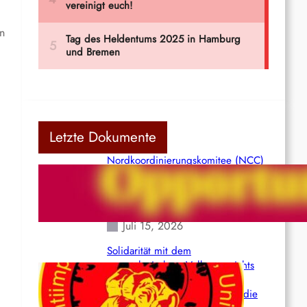
en
Letzte Dokumente
Nordkoordinierungskomitee (NCC)
der Kommunistischen Partei Indiens
(Maoistisch): Postmoderner
Opportunismus
Juli 15, 2026
Solidarität mit dem
venezolanischem Volk angesichts
der verlorenen Leben und der
katastrophalen Situation durch die