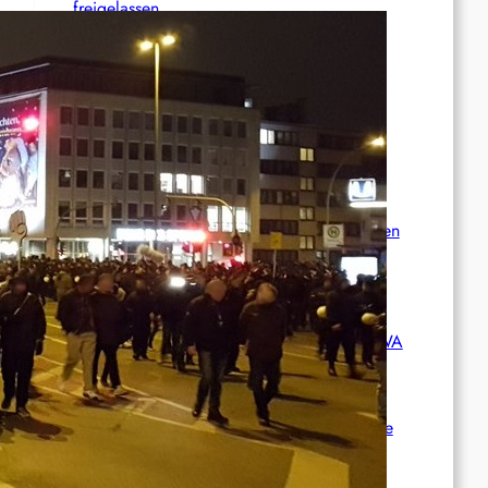
freigelassen
Deutschland: Sänger der Band Bob Vylan
nach pro-palästinensischen Äußerungen
abgeschoben
Wie die CIA Mandela und den afrikanischen
Befreiungskampf stoppen wollte
Aktualisierung der Stellungnahme der IRPWA
Neue israelische Gesetze im Jahr 2025: Die
juristische Inszenierung hinter dem
Völkermord.