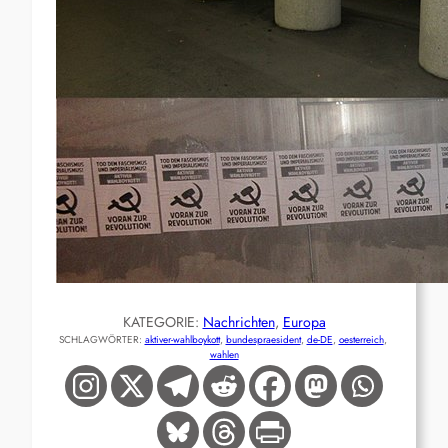
KATEGORIE:
Nachrichten
, 
Europa
SCHLAGWÖRTER:
aktiver-wahlboykott
, 
bundespraesident
, 
de-DE
, 
oesterreich
, 
wahlen