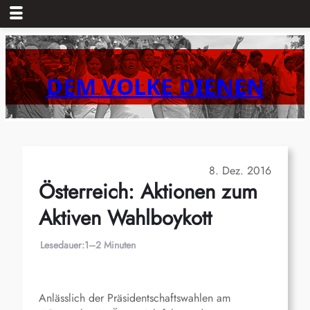
Zum
Inhalt
springen
DEM VOLKE DIENEN
8. Dez. 2016
Österreich: Aktionen zum
Aktiven Wahlboykott
Lesedauer:
1–2 Minuten
Anlässlich der Präsidentschaftswahlen am