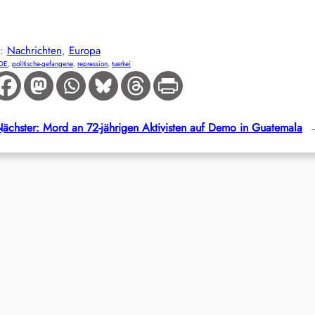
E:
Nachrichten
, 
Europa
-DE
, 
politische-gefangene
, 
repression
, 
tuerkei
ächster:
Mord an 72-jährigen Aktivisten auf Demo in Guatemala