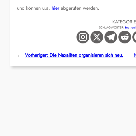
und können u.a.
hier
abgerufen werden.
KATEGORI
SCHLAGWÖRTER:
brd
, 
de
←
Vorheriger:
Die Naxaliten organisieren sich neu.
N