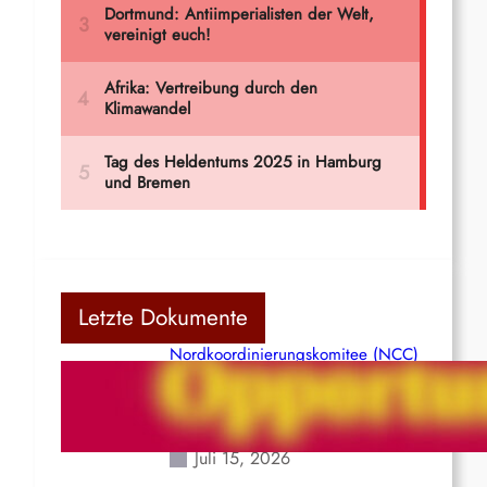
Letzte Dokumente
Nordkoordinierungskomitee (NCC)
der Kommunistischen Partei Indiens
(Maoistisch): Postmoderner
Opportunismus
Juli 15, 2026