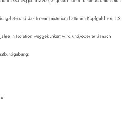
d im UG wegen §129b (Mitgliedschaft in einer ausländischen
ungsliste und das Innenministerium hatte ein Kopfgeld von 1,2
0 Jahre in Isolation weggebunkert wird und/oder er danach
astkundgebung:
rg