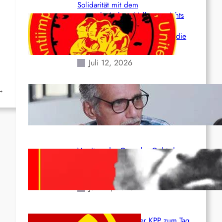
Solidarität mit dem
venezolanischem Volk angesichts
der verlorenen Leben und der
katastrophalen Situation durch die
Erdbeben des 24. Juni!
Juli 12, 2026
→
Indien: „Die Politik der
Kapitulation“ von K. Murali (Ajith)
Juli 1, 2026
Vorsitzender Gonzalo: Gebt das
Leben für die Partei und die
Revolution!
Juni 19, 2026
Beschluss des ZK der KPP zum Tag