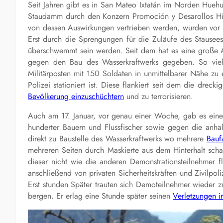
Seit Jahren gibt es in San Mateo Ixtatán im Norden Hueh
Staudamm durch den Konzern Promoción y Desarollos Hídr
von dessen Auswirkungen vertrieben werden, wurden vor 
Erst durch die Sprengungen für die Zuläufe des Stausees
überschwemmt sein werden. Seit dem hat es eine große A
gegen den Bau des Wasserkraftwerks gegeben. So vie
Militärposten mit 150 Soldaten in unmittelbarer Nähe zu 
Polizei stationiert ist. Diese flankiert seit dem die drec
Bevölkerung einzuschüchtern
und zu terrorisieren.
Auch am 17. Januar, vor genau einer Woche, gab es eine
hunderter Bauern und Flussfischer sowie gegen die anha
direkt zu Baustelle des Wasserkraftwerks wo mehrere
Bauf
mehreren Seiten durch Maskierte aus dem Hinterhalt scha
dieser nicht wie die anderen Demonstrationsteilnehmer 
anschließend von privaten Sicherheitskräften und Zivilpoliz
Erst stunden Später trauten sich Demoteilnehmer wieder
bergen. Er erlag eine Stunde später seinen
Verletzungen 