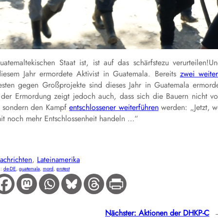
atemaltekischen Staat ist, ist auf das schärfstezu verurteilen!U
diesem Jahr ermordete Aktivist in Guatemala. Bereits
zwei weite
ten gegen Großprojekte sind dieses Jahr in Guatemala ermord
der Ermordung zeigt jedoch auch, dass sich die Bauern nicht v
en sondern den Kampf
entschlossener weiterführen
werden: „Jetzt, 
it noch mehr Entschlossenheit handeln …“
achrichten
, 
Lateinamerika
R:
de-DE
, 
guatemala
, 
mord
, 
protest
Nächster:
Aktionen der DHKP-C