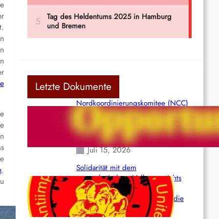
ve
er
t.
en
en
en
er
e
Letzte Dokumente
Nordkoordinierungskomitee (NCC)
ge
der Kommunistischen Partei Indiens
(Maoistisch): Postmoderner
te
Opportunismus
on
as
Juli 15, 2026
ge
Solidarität mit dem
n
.
venezolanischem Volk angesichts
zu
der verlorenen Leben und der
katastrophalen Situation durch die
Erdbeben des 24. Juni!