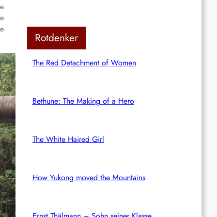
de
te
ie
Rotdenker
The Red Detachment of Women
Bethune: The Making of a Hero
The White Haired Girl
How Yukong moved the Mountains
Ernst Thälmann – Sohn seiner Klasse