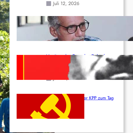
Juli 12, 2026
Indien: „Die Politik der
Kapitulation“ von K. Murali (Ajith)
Juli 1, 2026
Vorsitzender Gonzalo: Gebt das
Leben für die Partei und die
Revolution!
Juni 19, 2026
Beschluss des ZK der KPP zum Tag
des Heldentums
Juni 19, 2026