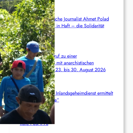
Syrien: Der kurdische Journalist Ahmet Polad
ist seit 200 Tagen in Haft – die Solidarität
wächst
International: Aufruf zu einer
Solidaritätswoche mit anarchistischen
Gefangenen vom 23. bis 30. August 2026
Deutschland: Der Inlandsgeheimdienst ermittelt
gegen „Prosfygika“
Rote Post #96