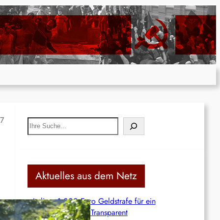
17
S
e
a
r
c
Aktuelles aus dem Netz
h
Italien: 1.000 Euro Geldstrafe für ein
antifaschistisches Transparent