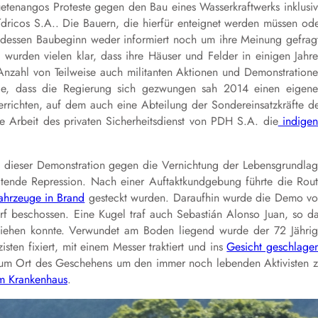
uetenangos Proteste gegen den Bau eines Wasserkraftwerks inklusi
icos S.A.. Die Bauern, die hierfür enteignet werden müssen od
dessen Baubeginn weder informiert noch um ihre Meinung gefrag
 wurden vielen klar, dass ihre Häuser und Felder in einigen Jahr
nzahl von Teilweise auch militanten Aktionen und Demonstration
le, dass die Regierung sich gezwungen sah 2014 einen eigen
errichten, auf dem auch eine Abteilung der Sondereinsatzkräfte d
kige Arbeit des privaten Sicherheitsdienst von PDH S.A. die
indigen
 dieser Demonstration gegen die Vernichtung der Lebensgrundla
ltende Repression. Nach einer Auftaktkundgebung führte die Rou
ahrzeuge in Brand
gesteckt wurden. Daraufhin wurde die Demo v
rf beschossen. Eine Kugel traf auch Sebastián Alonso Juan, so d
fliehen konnte. Verwundet am Boden liegend wurde der 72 Jähri
isten fixiert, mit einem Messer traktiert und ins
Gesicht geschlage
 zum Ort des Geschehens um den immer noch lebenden Aktivisten 
im Krankenhaus
.