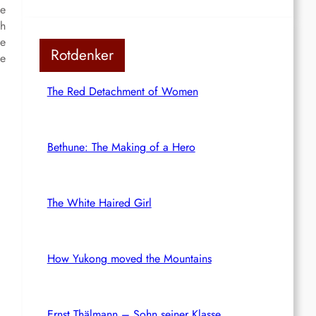
e
ch
se
Rotdenker
te
The Red Detachment of Women
Bethune: The Making of a Hero
The White Haired Girl
How Yukong moved the Mountains
Ernst Thälmann – Sohn seiner Klasse