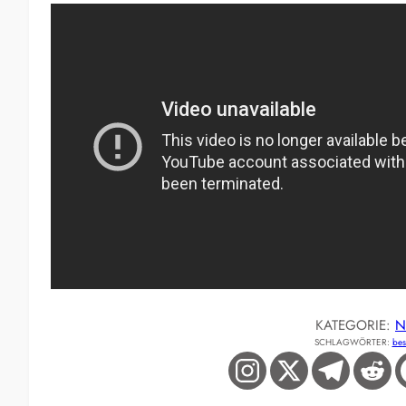
KATEGORIE:
N
SCHLAGWÖRTER:
bes