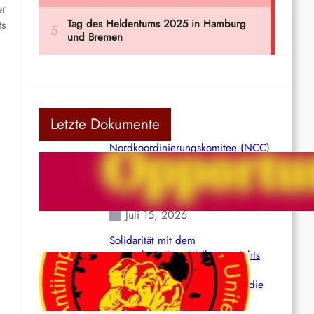
er
ts
Letzte Dokumente
Nordkoordinierungskomitee (NCC)
der Kommunistischen Partei Indiens
(Maoistisch): Postmoderner
Opportunismus
Juli 15, 2026
Solidarität mit dem
venezolanischem Volk angesichts
der verlorenen Leben und der
katastrophalen Situation durch die
Erdbeben des 24. Juni!