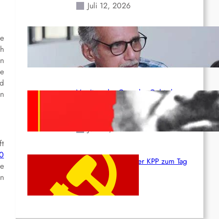
Juli 12, 2026
Indien: „Die Politik der
e
Kapitulation“ von K. Murali (Ajith)
ch
Juli 1, 2026
in
ne
nd
Vorsitzender Gonzalo: Gebt das
en
Leben für die Partei und die
Revolution!
Juni 19, 2026
ft
0
Beschluss des ZK der KPP zum Tag
ie
des Heldentums
en
Juni 19, 2026