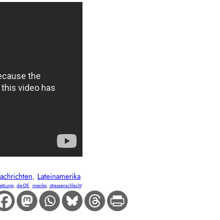
achrichten
, 
Lateinamerika
etzung
, 
de-DE
, 
mexiko
, 
strassenschlacht