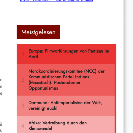
Meistgelesen
en
ne
ie
ag
n,