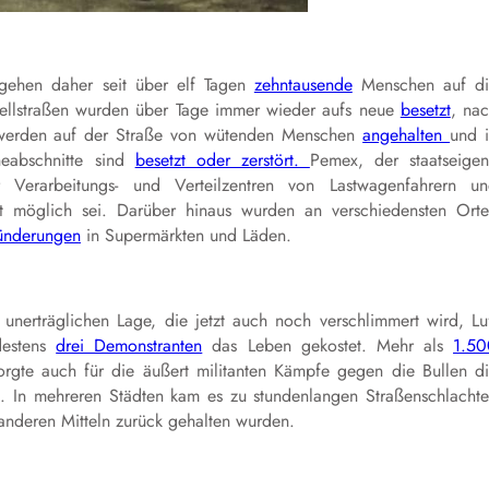
 gehen daher seit über elf Tagen
zehntausende
Menschen auf di
nellstraßen wurden über Tage immer wieder aufs neue
besetzt
, na
r werden auf der Straße von wütenden Menschen
angehalten
und 
ineabschnitte sind
besetzt oder zerstört.
Pemex, der staatseige
 Verarbeitungs- und Verteilzentren von Lastwagenfahrern u
t möglich sei. Darüber hinaus wurden an verschiedensten Ort
ünderungen
in Supermärkten und Läden.
 unerträglichen Lage, die jetzt auch noch verschlimmert wird, Lu
destens
drei Demonstranten
das Leben gekostet. Mehr als
1.50
gte auch für die äußert militanten Kämpfe gegen die Bullen d
In mehreren Städten kam es zu stundenlangen Straßenschlacht
 anderen Mitteln zurück gehalten wurden.