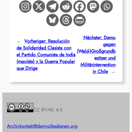
Nächster:
Demo
←
Vorheriger:
Resolución
gegen
de Solidaridad Clasista con
(Wald-)Großgrundb
el Partido Comunista de India
esitzer und
(maoísta) y la Guerra Popular
Militärintervention
que Dirige
in Chile
→
CC BY-NC 4.0
Archiv
kontakt@demvolkedienen.org