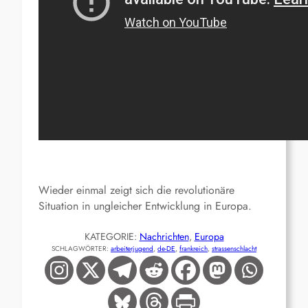
Wieder einmal zeigt sich die revolutionäre
Situation in ungleicher Entwicklung in Europa.
KATEGORIE:
Nachrichten
, 
Europa
SCHLAGWÖRTER:
arbeiterjugend
, 
de-DE
, 
frankreich
, 
strassenschlacht