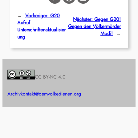
←
Vorheriger:
G20
Nächster:
Gegen G20!
Aufruf
Gegen den Völkermörder
Unterschriftenaktualisier
Modi!
→
ung
CC BY-NC 4.0
Archiv
kontakt@demvolkedienen.org