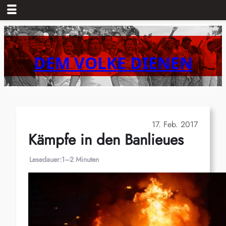
Zum
Inhalt
springen
DEM VOLKE DIENEN
17. Feb. 2017
Kämpfe in den Banlieues
Lesedauer:
1–2 Minuten