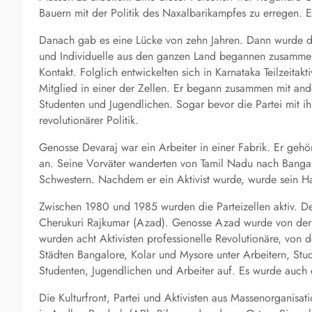
Bauern mit der Politik des Naxalbarikampfes zu erregen. 
Danach gab es eine Lücke von zehn Jahren. Dann wurde die
und Individuelle aus den ganzen Land begannen zusamme
Kontakt. Folglich entwickelten sich in Karnataka Teilzeitakt
Mitglied in einer der Zellen. Er begann zusammen mit ande
Studenten und Jugendlichen. Sogar bevor die Partei mit ih
revolutionärer Politik.
Genosse Devaraj war ein Arbeiter in einer Fabrik. Er gehö
an. Seine Vorväter wanderten von Tamil Nadu nach Bangalo
Schwestern. Nachdem er ein Aktivist wurde, wurde sein Hau
Zwischen 1980 und 1985 wurden die Parteizellen aktiv. De
Cherukuri Rajkumar (Azad). Genosse Azad wurde von der P
wurden acht Aktivisten professionelle Revolutionäre, von 
Städten Bangalore, Kolar und Mysore unter Arbeitern, St
Studenten, Jugendlichen und Arbeiter auf. Es wurde auch e
Die Kulturfront, Partei und Aktivisten aus Massenorgani