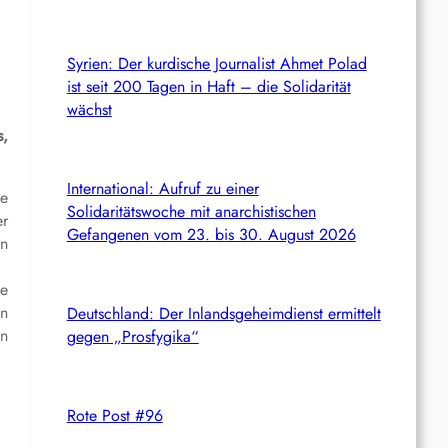
Syrien: Der kurdische Journalist Ahmet Polad
ist seit 200 Tagen in Haft – die Solidarität
wächst
s,
International: Aufruf zu einer
se
Solidaritätswoche mit anarchistischen
er
Gefangenen vom 23. bis 30. August 2026
in
se
en
Deutschland: Der Inlandsgeheimdienst ermittelt
en
gegen „Prosfygika“
Rote Post #96