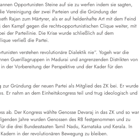
nnen Opportunisten Steine auf sie zu werfen indem sie sagten,
die Vereinigung der zwei Parteien und die Gründung der
keth Rajan zum Märtyrer, als er auf heldenhafte Art mit dem Feind
den Kampf gegen die rechts-opportunistischen Clique weiter, mit
i der Parteilinie. Die Krise wurde schließlich auf dem
ique verließ die Partei.
tunisten verstehen revolutionäre Dialektik nie“. Yogeh war die
en Guerillagruppen in Madurai und angrenzenden Distrikten von
in der Vorbereitung der Perspektive und der Kader für den
 zur Gründung der neuen Partei als Mitglied des ZK bei. Er wurde
s. Er nahm an dem Einheitskongress teil und trug ideologisch und
ess ab. Der Kongress wählte Genosse Devaraj in das ZK und so war
folgenden Jahre wurden Genossen des RB festgenommen und zu
r die drei Bundesstaaten Tamil Nadu, Karnataka und Kerala. In
n Kadern in der revolutionären Bewegung zu bleiben.