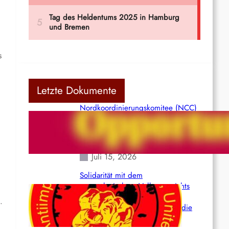
s
Letzte Dokumente
Nordkoordinierungskomitee (NCC)
der Kommunistischen Partei Indiens
(Maoistisch): Postmoderner
Opportunismus
Juli 15, 2026
Solidarität mit dem
venezolanischem Volk angesichts
der verlorenen Leben und der
.
katastrophalen Situation durch die
Erdbeben des 24. Juni!