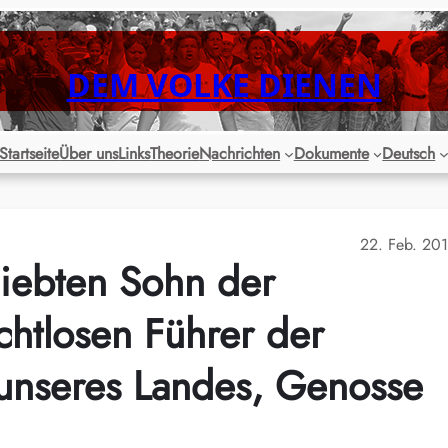
DEM VOLKE DIENEN
Startseite
Über uns
Links
Theorie
Nachrichten
Dokumente
Deutsch
22. Feb. 20
iebten Sohn der
rchtlosen Führer der
unseres Landes, Genosse