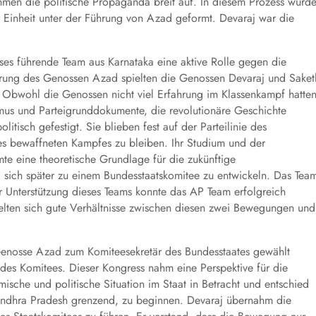
hmen die politische Propaganda breit auf. In diesem Prozess wurd
r Einheit unter der Führung von Azad geformt. Devaraj war die
eses führende Team aus Karnataka eine aktive Rolle gegen die
ührung des Genossen Azad spielten die Genossen Devaraj und Saket
 Obwohl die Genossen nicht viel Erfahrung im Klassenkampf hatten
smus und Parteigrunddokumente, die revolutionäre Geschichte
tisch gefestigt. Sie blieben fest auf der Parteilinie des
 des bewaffneten Kampfes zu bleiben. Ihr Studium und der
te eine theoretische Grundlage für die zukünftige
, sich später zu einem Bundesstaatskomitee zu entwickeln. Das Tea
r Unterstützung dieses Teams konnte das AP Team erfolgreich
lten sich gute Verhältnisse zwischen diesen zwei Bewegungen und
enosse Azad zum Komiteesekretär des Bundesstaates gewählt
des Komitees. Dieser Kongress nahm eine Perspektive für die
ische und politische Situation im Staat in Betracht und entschied
ndhra Pradesh grenzend, zu beginnen. Devaraj übernahm die