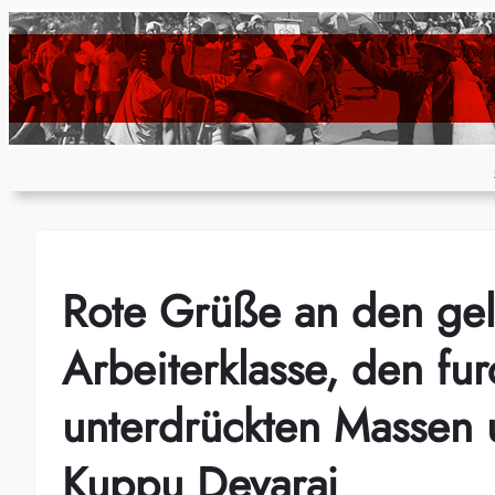
Zum
Inhalt
springen
Rote Grüße an den gel
Arbeiterklasse, den fu
unterdrückten Massen 
Kuppu Devaraj