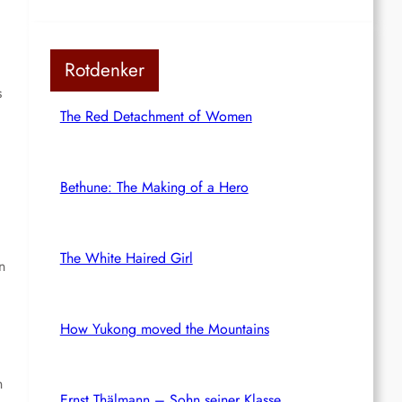
Rotdenker
s
The Red Detachment of Women
Bethune: The Making of a Hero
The White Haired Girl
n
How Yukong moved the Mountains
n
Ernst Thälmann – Sohn seiner Klasse