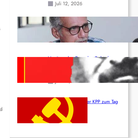
Juli 12, 2026
Indien: „Die Politik der
Kapitulation“ von K. Murali (Ajith)
s
Juli 1, 2026
Vorsitzender Gonzalo: Gebt das
Leben für die Partei und die
Revolution!
Juni 19, 2026
Beschluss des ZK der KPP zum Tag
des Heldentums
nd
Juni 19, 2026