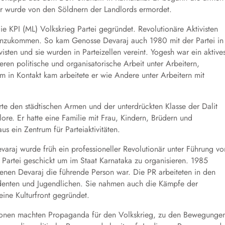
Er wurde von den Söldnern der Landlords ermordet.
 KPI (ML) Volkskrieg Partei gegründet. Revolutionäre Aktivisten
nzukommen. So kam Genosse Devaraj auch 1980 mit der Partei in
ivisten und sie wurden in Parteizellen vereint. Yogesh war ein aktive
ren politische und organisatorische Arbeit unter Arbeitern,
m in Kontakt kam arbeitete er wie Andere unter Arbeitern mit
rte den städtischen Armen und der unterdrückten Klasse der Dalit
re. Er hatte eine Familie mit Frau, Kindern, Brüdern und
s ein Zentrum für Parteiaktivitäten.
varaj wurde früh ein professioneller Revolutionär unter Führung vo
artei geschickt um im Staat Karnataka zu organisieren. 1985
denen Devaraj die führende Person war. Die PR arbeiteten in den
udenten und Jugendlichen. Sie nahmen auch die Kämpfe der
ine Kulturfront gegründet.
sationen machten Propaganda für den Volkskrieg, zu den Bewegunge