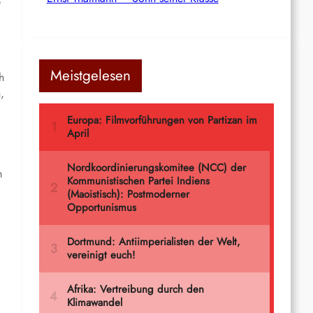
e
Meistgelesen
h
,
m