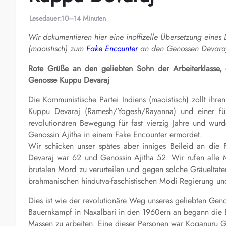
Lesedauer:
10–14 Minuten
Wir dokumentieren hier eine inoffizelle Übersetzung eines
(maoistisch) zum
Fake Encounter
an den Genossen Devaraj
Rote Grüße an den geliebten Sohn der Arbeiterklasse, 
Genosse Kuppu Devaraj
Die Kommunistische Partei Indiens (maoistisch) zollt ihr
Kuppu Devaraj (Ramesh/Yogesh/Rayanna) und einer führ
revolutionären Bewegung für fast vierzig Jahre und wu
Genossin Ajitha in einem Fake Encounter ermordet.
Wir schicken unser spätes aber inniges Beileid an die 
Devaraj war 62 und Genossin Ajitha 52. Wir rufen alle 
brutalen Mord zu verurteilen und gegen solche Gräueltat
brahmanischen hindutva-faschistischen Modi Regierung und
Dies ist wie der revolutionäre Weg unseres geliebten Ge
Bauernkampf in Naxalbari in den 1960ern an begann die Ba
Massen zu arbeiten. Eine dieser Personen war Koganuru G