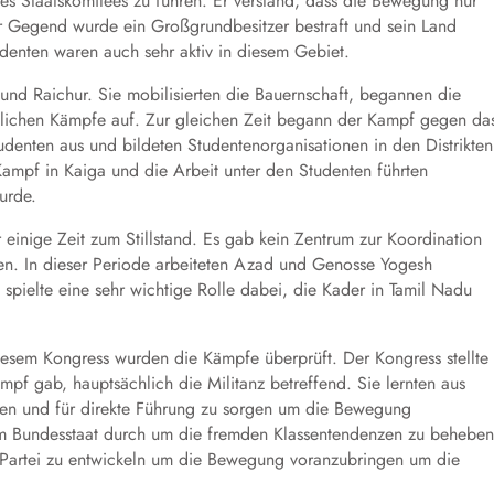
des Staatskomitees zu führen. Er verstand, dass die Bewegung nur
ser Gegend wurde ein Großgrundbesitzer bestraft und sein Land
denten waren auch sehr aktiv in diesem Gebiet.
r und Raichur. Sie mobilisierten die Bauernschaft, begannen die
atlichen Kämpfe auf. Zur gleichen Zeit begann der Kampf gegen da
tudenten aus und bildeten Studentenorganisationen in den Distrikten
ampf in Kaiga und die Arbeit unter den Studenten führten
urde.
einige Zeit zum Stillstand. Es gab kein Zentrum zur Koordination
n. In dieser Periode arbeiteten Azad und Genosse Yogesh
spielte eine sehr wichtige Rolle dabei, die Kader in Tamil Nadu
iesem Kongress wurden die Kämpfe überprüft. Der Kongress stellte
mpf gab, hauptsächlich die Militanz betreffend. Sie lernten aus
eren und für direkte Führung zu sorgen um die Bewegung
im Bundesstaat durch um die fremden Klassentendenzen zu beheben
 Partei zu entwickeln um die Bewegung voranzubringen um die