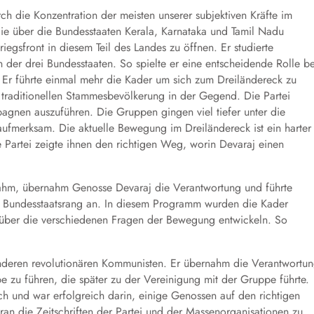
ch die Konzentration der meisten unserer subjektiven Kräfte im
ie über die Bundesstaaten Kerala, Karnataka und Tamil Nadu
egsfront in diesem Teil des Landes zu öffnen. Er studierte
der drei Bundesstaaten. So spielte er eine entscheidende Rolle be
Er führte einmal mehr die Kader um sich zum Dreiländereck zu
er traditionellen Stammesbevölkerung in der Gegend. Die Partei
pagnen auszuführen. Die Gruppen gingen viel tiefer unter die
ufmerksam. Die aktuelle Bewegung im Dreiländereck ist ein harter
 Partei zeigte ihnen den richtigen Weg, worin Devaraj einen
ahm, übernahm Genosse Devaraj die Verantwortung und führte
m Bundesstaatsrang an. In diesem Programm wurden die Kader
 über die verschiedenen Fragen der Bewegung entwickeln. So
nderen revolutionären Kommunisten. Er übernahm die Verantwortu
zu führen, die später zu der Vereinigung mit der Gruppe führte.
ch und war erfolgreich darin, einige Genossen auf den richtigen
ran die Zeitschriften der Partei und der Massenorganisationen zu