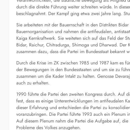
Verantwortlichkeit, die städtische Bewegung als Mitglied 
durch die direkte Führung weiter schreiten würde. In die
beschlagnahmt. Der Kampf ging etwa zwei Jahre lang. Stu
Sie arbeiteten mit der Bauernschaft in den Distrikten Bida
Bauernorganisation und nahmen die antifeudalen, antista
Kaiga Kernkraftwerk. Sie weiteten sich auf das Feld der S
Bidar, Raichur, Chitradurga, Shimoga und Dharwad. Der K
zusammen dazu, dass die Partei im Bundesstaat bekannt w
Durch die Krise im ZK zwischen 1985 und 1987 kam es für 
der Bewegungen in den Bundesstaaten und um sie zu führe
zusammen um die Kader Intakt zu halten. Genosse Devaraj 
auch zu erhalten.
1990 führte die Partei den zweiten Kongress durch. Auf d
fest, dass es einige Unterentwicklungen im antifeudalen Ka
dieser Erfahrung und entschieden die Partei zu konsolidi
voranzubringen. Die Partei führte 1993 auch ein Plenum 
Auf diesem Plenum nahm die Partei die Aufgabe auf, die
Probleme des Volkes anzugehen.