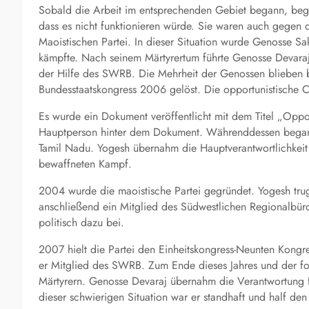
Sobald die Arbeit im entsprechenden Gebiet begann, bega
dass es nicht funktionieren würde. Sie waren auch gegen 
Maoistischen Partei. In dieser Situation wurde Genosse Sa
kämpfte. Nach seinem Märtyrertum führte Genosse Devaraj 
der Hilfe des SWRB. Die Mehrheit der Genossen blieben be
Bundesstaatskongress 2006 gelöst. Die opportunistische Cl
Es wurde ein Dokument veröffentlicht mit dem Titel „Oppor
Hauptperson hinter dem Dokument. Währenddessen begann
Tamil Nadu. Yogesh übernahm die Hauptverantwortlichkeit 
bewaffneten Kampf.
2004 wurde die maoistische Partei gegründet. Yogesh trug
anschließend ein Mitglied des Südwestlichen Regionalbüro
politisch dazu bei.
2007 hielt die Partei den Einheitskongress-Neunten Kongr
er Mitglied des SWRB. Zum Ende dieses Jahres und der 
Märtyrern. Genosse Devaraj übernahm die Verantwortung fü
dieser schwierigen Situation war er standhaft und half de