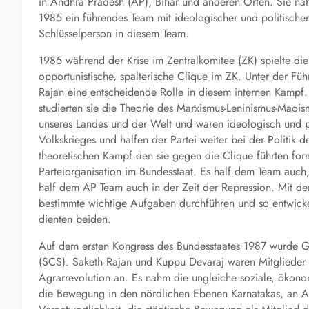
in Andhra Pradesh (AP), Bihar und anderen Orten. Sie na
1985 ein führendes Team mit ideologischer und politische
Schlüsselperson in diesem Team.
1985 während der Krise im Zentralkomitee (ZK) spielte di
opportunistische, spalterische Clique im ZK. Unter der F
Rajan eine entscheidende Rolle in diesem internen Kampf.
studierten sie die Theorie des Marxismus-Leninismus-Maoi
unseres Landes und der Welt und waren ideologisch und poli
Volkskrieges und halfen der Partei weiter bei der Politik
theoretischen Kampf den sie gegen die Clique führten form
Parteiorganisation im Bundesstaat. Es half dem Team auch
half dem AP Team auch in der Zeit der Repression. Mit de
bestimmte wichtige Aufgaben durchführen und so entwicke
dienten beiden.
Auf dem ersten Kongress des Bundesstaates 1987 wurde G
(SCS). Saketh Rajan und Kuppu Devaraj waren Mitglieder 
Agrarrevolution an. Es nahm die ungleiche soziale, ökonom
die Bewegung in den nördlichen Ebenen Karnatakas, an A