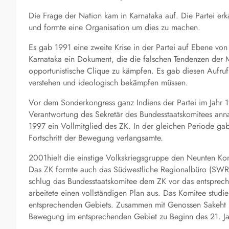
Die Frage der Nation kam in Karnataka auf. Die Partei e
und formte eine Organisation um dies zu machen.
Es gab 1991 eine zweite Krise in der Partei auf Ebene von
Karnataka ein Dokument, die die falschen Tendenzen der M
opportunistische Clique zu kämpfen. Es gab diesen Aufruf 
verstehen und ideologisch bekämpfen müssen.
Vor dem Sonderkongress ganz Indiens der Partei im Jahr 
Verantwortung des Sekretär des Bundesstaatskomitees ann
1997 ein Vollmitglied des ZK. In der gleichen Periode gab
Fortschritt der Bewegung verlangsamte.
2001hielt die einstige Volkskriegsgruppe den Neunten Ko
Das ZK formte auch das Südwestliche Regionalbüro (SWRB)
schlug das Bundesstaatskomitee dem ZK vor das entsprec
arbeitete einen vollständigen Plan aus. Das Komitee stud
entsprechenden Gebiets. Zusammen mit Genossen Sakeht Ra
Bewegung im entsprechenden Gebiet zu Beginn des 21. Ja