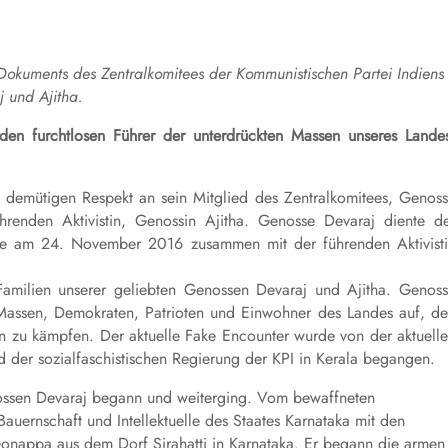
 Dokuments des Zentralkomitees der Kommunistischen Partei Indiens
 und Ajitha.
den furchtlosen Führer der unterdrückten Massen unseres Lande
en demütigen Respekt an sein Mitglied des Zentralkomitees, Genos
enden Aktivistin, Genossin Ajitha. Genosse Devaraj diente d
rde am 24. November 2016 zusammen mit der führenden Aktivist
Familien unserer geliebten Genossen Devaraj und Ajitha. Genos
Massen, Demokraten, Patrioten und Einwohner des Landes auf, d
en zu kämpfen. Der aktuelle Fake Encounter wurde von der aktuell
 der sozialfaschistischen Regierung der KPI in Kerala begangen.
nossen Devaraj begann und weiterging. Vom bewaffneten
uernschaft und Intellektuelle des Staates Karnataka mit den
onappa aus dem Dorf Sirahatti in Karnataka. Er begann die armen