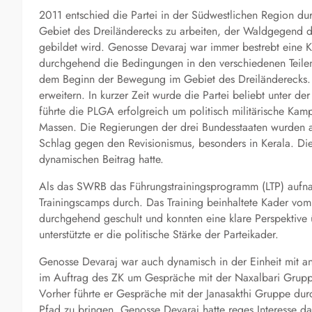
2011 entschied die Partei in der Südwestlichen Region dur
Gebiet des Dreiländerecks zu arbeiten, der Waldgegend d
gebildet wird. Genosse Devaraj war immer bestrebt eine Kri
durchgehend die Bedingungen in den verschiedenen Teilen 
dem Beginn der Bewegung im Gebiet des Dreiländerecks. 
erweitern. In kurzer Zeit wurde die Partei beliebt unter d
führte die PLGA erfolgreich um politisch militärische Kam
Massen. Die Regierungen der drei Bundesstaaten wurden a
Schlag gegen den Revisionismus, besonders in Kerala. Die
dynamischen Beitrag hatte.
Als das SWRB das Führungstrainingsprogramm (LTP) aufn
Trainingscamps durch. Das Training beinhaltete Kader vo
durchgehend geschult und konnten eine klare Perspektive
unterstützte er die politische Stärke der Parteikader.
Genosse Devaraj war auch dynamisch in der Einheit mit a
im Auftrag des ZK um Gespräche mit der Naxalbari Gruppe 
Vorher führte er Gespräche mit der Janasakthi Gruppe dur
Pfad zu bringen. Genosse Devaraj hatte reges Interesse da