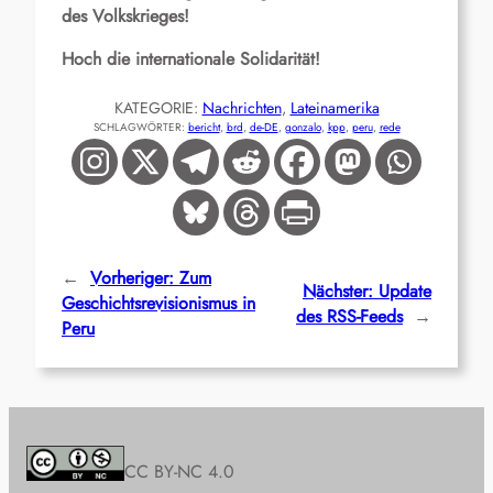
des Volkskrieges!
Hoch die internationale Solidarität!
KATEGORIE:
Nachrichten
, 
Lateinamerika
SCHLAGWÖRTER:
bericht
, 
brd
, 
de-DE
, 
gonzalo
, 
kpp
, 
peru
, 
rede
←
Vorheriger:
Zum
Nächster:
Update
Geschichtsrevisionismus in
des RSS-Feeds
→
Peru
CC BY-NC 4.0