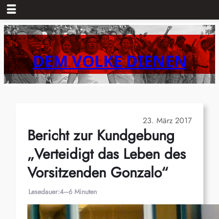
Zum
Inhalt
springen
DEM VOLKE DIENEN
23. März 2017
Bericht zur Kundgebung
„Verteidigt das Leben des
Vorsitzenden Gonzalo“
Lesedauer:
4–6 Minuten