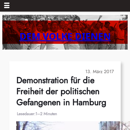
Zum
Inhalt
springen
DEM VOLKE DIENEN
13. März 2017
Demonstration für die
Freiheit der politischen
Gefangenen in Hamburg
Lesedauer:
1–2 Minuten