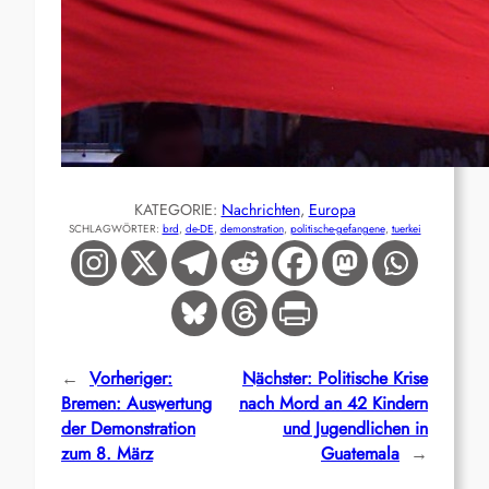
KATEGORIE:
Nachrichten
, 
Europa
SCHLAGWÖRTER:
brd
, 
de-DE
, 
demonstration
, 
politische-gefangene
, 
tuerkei
←
Vorheriger:
Nächster:
Politische Krise
Bremen: Auswertung
nach Mord an 42 Kindern
der Demonstration
und Jugendlichen in
zum 8. März
Guatemala
→