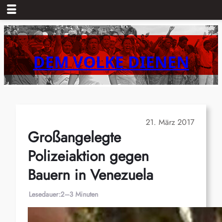
Zum
Inhalt
springen
DEM VOLKE DIENEN
21. März 2017
Großangelegte
Polizeiaktion gegen
Bauern in Venezuela
Lesedauer:
2–3 Minuten