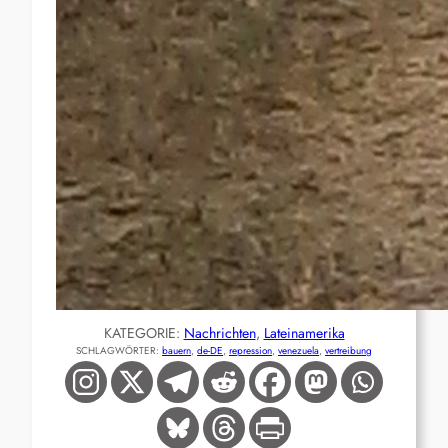
KATEGORIE:
Nachrichten
, 
Lateinamerika
SCHLAGWÖRTER:
bauern
, 
de-DE
, 
repression
, 
venezuela
, 
vertreibung