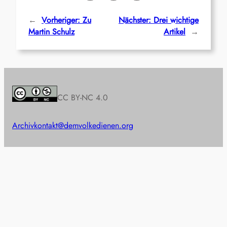
←
Vorheriger:
Zu
Nächster:
Drei wichtige
Martin Schulz
Artikel
→
CC BY-NC 4.0
Archiv
kontakt@demvolkedienen.org