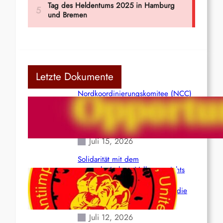
Letzte Dokumente
Nordkoordinierungskomitee (NCC)
der Kommunistischen Partei Indiens
(Maoistisch): Postmoderner
Opportunismus
Juli 15, 2026
Solidarität mit dem
venezolanischem Volk angesichts
der verlorenen Leben und der
katastrophalen Situation durch die
Erdbeben des 24. Juni!
Juli 12, 2026