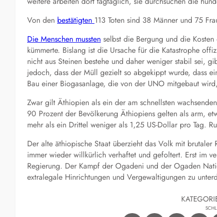
weitere arbeiten dort tagtäglich, sie durchsuchen die hun
Von den
bestätigten
113 Toten sind 38 Männer und 75 Fra
Die Menschen mussten
selbst die Bergung und die Kosten d
kümmerte. Bislang ist die Ursache für die Katastrophe offi
nicht aus Steinen bestehe und daher weniger stabil sei, g
jedoch, dass der Müll gezielt so abgekippt wurde, dass 
Bau einer Biogasanlage, die von der UNO mitgebaut wird,
Zwar gilt Äthiopien als ein der am schnellsten wachsende
90 Prozent der Bevölkerung Äthiopiens gelten als arm, et
mehr als ein Drittel weniger als 1,25 US-Dollar pro Tag. R
Der alte äthiopische Staat überzieht das Volk mit brutal
immer wieder willkürlich verhaftet und gefoltert. Erst i
Regierung. Der Kampf der Ogadeni und der Ogaden Nationa
extralegale Hinrichtungen und Vergewaltigungen zu unterd
KATEGORI
SCH