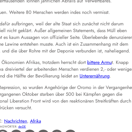
derttausenden Tonnen jährlichen Abfalls auf Verwertbares.
uen. Weitere 80 Menschen werden indes noch vermisst.
afür aufbringen, weil der alte Staat sich zunächst nicht darum
ziell nicht geklärt. Außer allgemeinen Statements, dass Müll eben
ibt es kaum Aussagen von offizieller Seite. Überlebende denunziere
eine Lawine entstehen musste. Auch ist ein Zusammenhang mit dem
 und die über Rohre mit der Deponie verbunden ist, naheliegend.
n Ökonomien Afrikas, trotzdem herrscht dort
bittere Armu
t. Knapp
wa dreiviertel der arbeitenden Menschen verdienen 2,- oder wenige
und die Hälfte der Bevölkerung leidet an
Unterernährung
.
er Repression, so wurden Angehörige der Oromo in der Vergangenhe
m vergangenen Oktober starben über 500 bei Kämpfen gegen die
l Liberation Front wird von den reaktionären Streitkräften durch
rücken versucht.
E:
Nachrichten
, 
Afrika
LAGWÖRTER:
de-DE