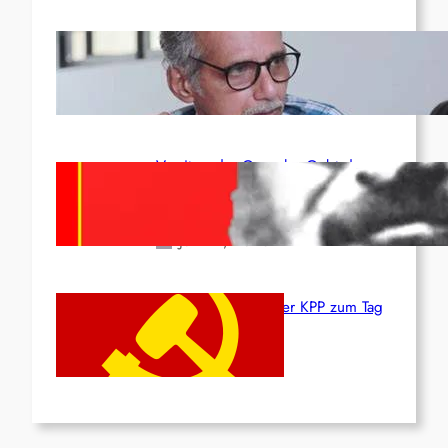
Indien: „Die Politik der
Kapitulation“ von K. Murali (Ajith)
Juli 1, 2026
Vorsitzender Gonzalo: Gebt das
Leben für die Partei und die
Revolution!
Juni 19, 2026
Beschluss des ZK der KPP zum Tag
des Heldentums
Juni 19, 2026