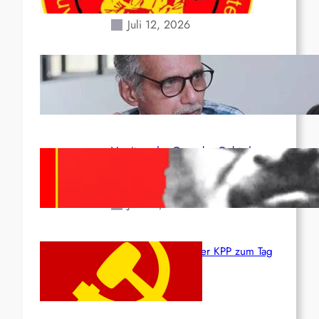
Erdbeben des 24. Juni!
Juli 12, 2026
Indien: „Die Politik der
Kapitulation“ von K. Murali (Ajith)
Juli 1, 2026
Vorsitzender Gonzalo: Gebt das
Leben für die Partei und die
Revolution!
Juni 19, 2026
Beschluss des ZK der KPP zum Tag
des Heldentums
Juni 19, 2026