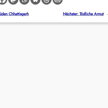
üden Chhattisgarh
Nächster:
Tödliche Armut