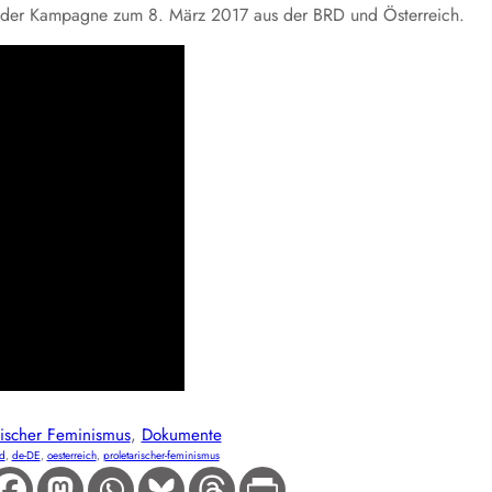
n der Kampagne zum 8. März 2017 aus der BRD und Österreich.
rischer Feminismus
, 
Dokumente
d
, 
de-DE
, 
oesterreich
, 
proletarischer-feminismus