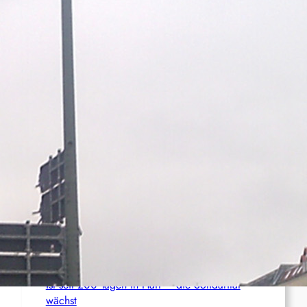
Anti-ICE-Proteste halten an – Aktivist:innen
drohen langjährige Haftstrafen
Palästina: Verschiebung der Urteilsverkündung
im Prozess gegen den linken Aktivisten Raja
Eghbarieh
Italien: 1.000 Euro Geldstrafe für ein
antifaschistisches Transparent
Syrien: Der kurdische Journalist Ahmet Polad
ist seit 200 Tagen in Haft – die Solidarität
wächst