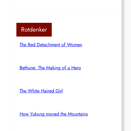
Rotdenker
The Red Detachment of Women
Bethune: The Making of a Hero
The White Haired Girl
How Yukong moved the Mountains