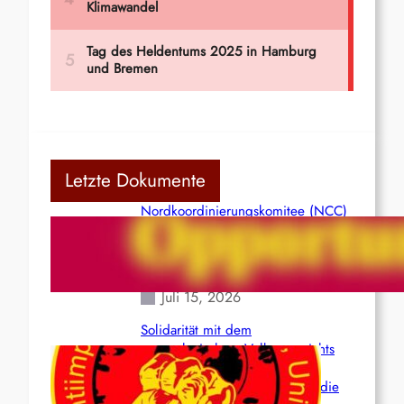
Letzte Dokumente
Nordkoordinierungskomitee (NCC)
der Kommunistischen Partei Indiens
(Maoistisch): Postmoderner
Opportunismus
Juli 15, 2026
Solidarität mit dem
venezolanischem Volk angesichts
der verlorenen Leben und der
katastrophalen Situation durch die