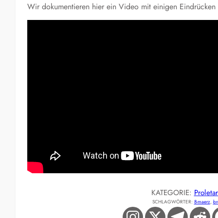
Wir dokumentieren hier ein Video mit einigen Eindrücke
KATEGORIE:
Proleta
SCHLAGWÖRTER:
8-maerz
, 
br