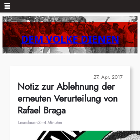
Zum
Inhalt
springen
DEM VOLKE DIENEN
27. Apr. 2017
Notiz zur Ablehnung der
erneuten Verurteilung von
Rafael Braga
Lesedauer:
3–4 Minuten