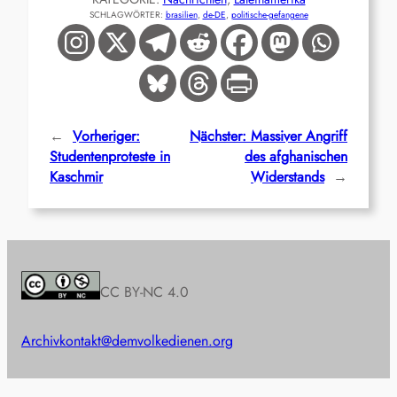
SCHLAGWÖRTER:
brasilien
, 
de-DE
, 
politische-gefangene
←
Vorheriger:
Nächster:
Massiver Angriff
Studentenproteste in
des afghanischen
Kaschmir
Widerstands
→
CC BY-NC 4.0
Archiv
kontakt@demvolkedienen.org