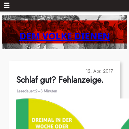
Zum
Inhalt
springen
DEM VOLKE DIENEN
12. Apr. 2017
Schlaf gut? Fehlanzeige.
Lesedauer:
2–3 Minuten