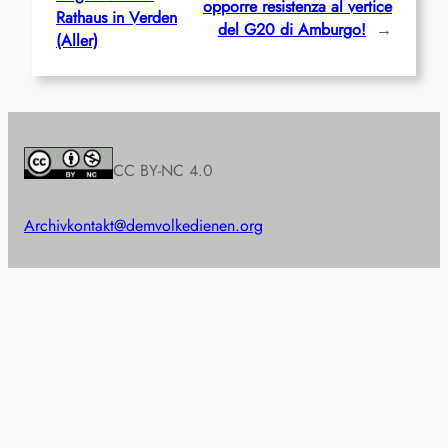
opporre resistenza al vertice
Rathaus in Verden
del G20 di Amburgo!
→
(Aller)
CC BY-NC 4.0
Archiv
kontakt@demvolkedienen.org