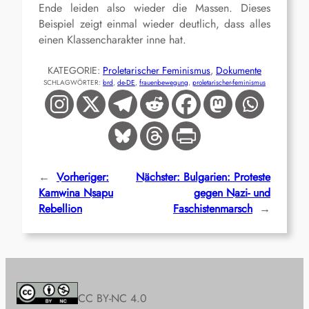
Ende leiden also wieder die Massen. Dieses
Beispiel zeigt einmal wieder deutlich, dass alles
einen Klassencharakter inne hat.
KATEGORIE:
Proletarischer Feminismus
, 
Dokumente
SCHLAGWÖRTER:
brd
, 
de-DE
, 
frauenbewegung
, 
proletarischer-feminismus
←
Vorheriger:
Nächster:
Bulgarien: Proteste
Kamwina Nsapu
gegen Nazi- und
Rebellion
Faschistenmarsch
→
CC BY-NC 4.0