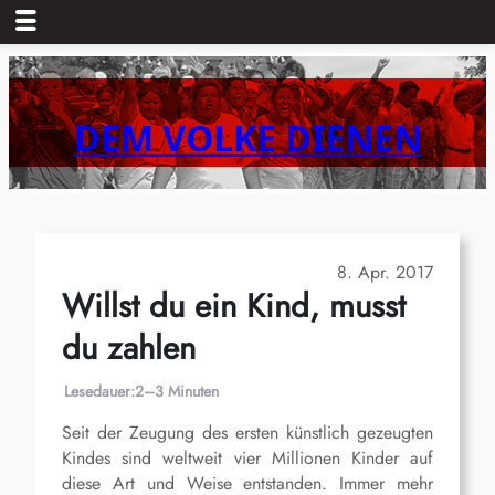
Zum
Inhalt
springen
DEM VOLKE DIENEN
8. Apr. 2017
Willst du ein Kind, musst
du zahlen
Lesedauer:
2–3 Minuten
Seit der Zeugung des ersten künstlich gezeugten
Kindes sind weltweit vier Millionen Kinder auf
diese Art und Weise entstanden. Immer mehr