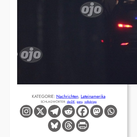
KATEGORIE:
Nachrichten
, 
Lateinamerika
SCHLAGWÖRTER:
de-DE
, 
peru
, 
volkskrieg