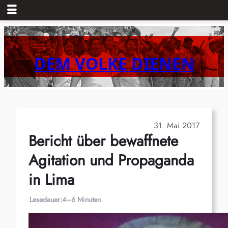
Zum
Inhalt
springen
DEM VOLKE DIENEN
31. Mai 2017
Bericht über bewaffnete
Agitation und Propaganda
in Lima
Lesedauer:
4–6 Minuten