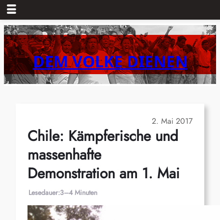
Zum
Inhalt
springen
DEM VOLKE DIENEN
2. Mai 2017
Chile: Kämpferische und
massenhafte
Demonstration am 1. Mai
Lesedauer:
3–4 Minuten