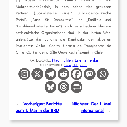
[1] Nueva Mayoría-CUT: Nuevo Mayorita ist ein
Mehrparteienbündnis, in dem neben vier größeren
Parteien („Sozialistische Partei“, „Christdemokratische
Partei“, „Partei für Demokratie“ und „Radikale und
Sozialdemokratische Partei“) auch verschiedene kleinere
revisionistische Organisationen sind. In der letzten Wahl
unterstütze das Bündnis die Kandidatur der aktuellen
Präsidentin Chiles. Central Unitaria de Trabajadores de
Chile (CUT) ist der größte Gewerkschaftsbund in Chile.
KATEGORIE:
Nachrichten
, 
Lateinamerika
SCHLAGWÖRTER:
1-mai
, 
chile
, 
de-DE
←
Vorheriger:
Berichte
Nächster:
Der 1. Mai
zum 1. Mai in der BRD
international
→