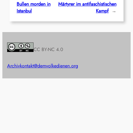
Bullen morden in
Märtyrer im antifaschistischen
Istanbul
Kampf
→
CC BY-NC 4.0
Archiv
kontakt@demvolkedienen.org