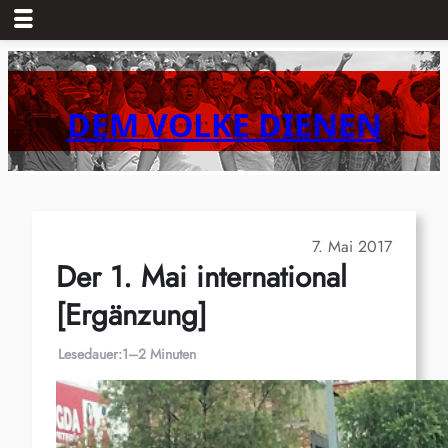
Zum
Inhalt
springen
DEM VOLKE DIENEN
7. Mai 2017
Der 1. Mai international
[Ergänzung]
Lesedauer:
1–2 Minuten