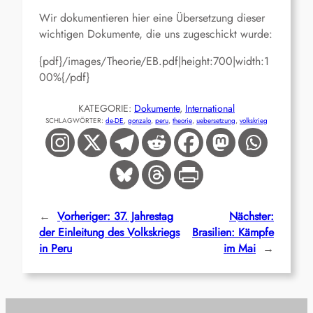
Wir dokumentieren hier eine Übersetzung dieser
wichtigen Dokumente, die uns zugeschickt wurde:
{pdf}/images/Theorie/EB.pdf|height:700|width:1
00%{/pdf}
KATEGORIE:
Dokumente
, 
International
SCHLAGWÖRTER:
de-DE
, 
gonzalo
, 
peru
, 
theorie
, 
uebersetzung
, 
volkskrieg
←
Vorheriger:
37. Jahrestag
Nächster:
der Einleitung des Volkskriegs
Brasilien: Kämpfe
in Peru
im Mai
→