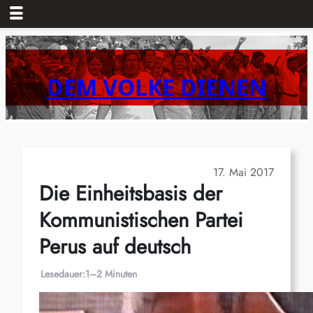
Zum
Inhalt
springen
DEM VOLKE DIENEN
17. Mai 2017
Die Einheitsbasis der
Kommunistischen Partei
Perus auf deutsch
Lesedauer:
1–2 Minuten