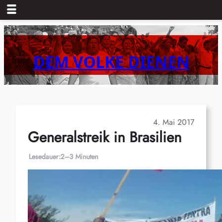
Zum
Inhalt
springen
DEM VOLKE DIENEN
4. Mai 2017
Generalstreik in Brasilien
Lesedauer:
2–3 Minuten