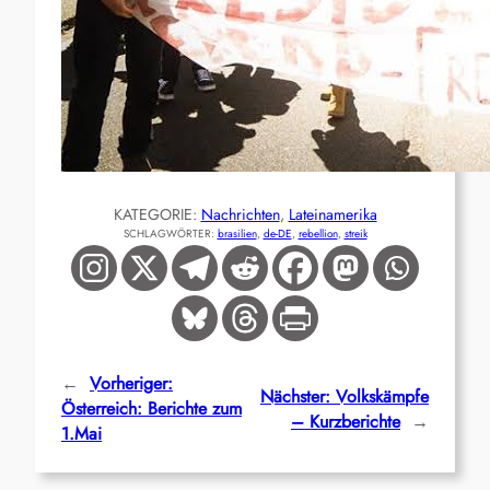
KATEGORIE:
Nachrichten
, 
Lateinamerika
SCHLAGWÖRTER:
brasilien
, 
de-DE
, 
rebellion
, 
streik
←
Vorheriger:
Nächster:
Volkskämpfe
Österreich: Berichte zum
– Kurzberichte
→
1.Mai