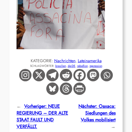
KATEGORIE:
Nachrichten
, 
Lateinamerika
SCHLAGWÖRTER:
brasilien
, 
de-DE
, 
rebellion
, 
repression
←
Vorheriger:
NEUE
Nächster:
Oaxaca:
REGIERUNG – DER ALTE
Siedlungen des
STAAT FAULT UND
Volkes mobilisiert
VERFÄLLT.
→