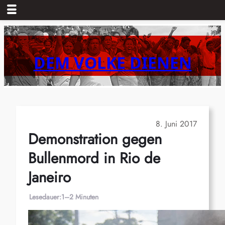
Zum
Inhalt
springen
DEM VOLKE DIENEN
8. Juni 2017
Demonstration gegen
Bullenmord in Rio de
Janeiro
Lesedauer:
1–2 Minuten