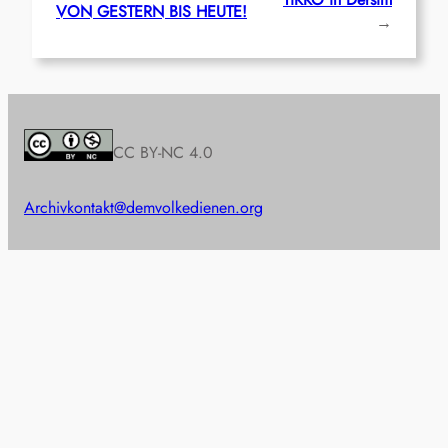
VON GESTERN BIS HEUTE!
→
CC BY-NC 4.0
Archiv
kontakt@demvolkedienen.org