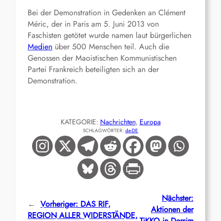
Bei der Demonstration in Gedenken an Clément
Méric, der in Paris am 5. Juni 2013 von
Faschisten getötet wurde namen laut bürgerlichen
Medien
über 500 Menschen teil. Auch die
Genossen der Maoistischen Kommunistischen
Partei Frankreich beteiligten sich an der
Demonstration.
KATEGORIE:
Nachrichten
, 
Europa
SCHLAGWÖRTER:
de-DE
Nächster:
←
Vorheriger:
DAS RIF,
Aktionen der
REGION ALLER WIDERSTÄNDE,
TiKKO in Dersim