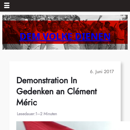
Zum
Inhalt
springen
DEM VOLKE DIENEN
6. Juni 2017
Demonstration In
Gedenken an Clément
Méric
Lesedauer:
1–2 Minuten