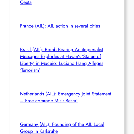
Ceuta
France (AIL): AIL action in several cities
Brasil (AIL): Bomb Bearing AntiImperialist
Messages Explodes at Havan’s ‘Statue of
Liberty’ in Maceió; Luciano Hang Alleges
‘Terrorism’
Netherlands (AIL): Emergency Joint Statement
– Free comrade Misir Besra!
Germany (AIL): Founding of the AIL Local
Group in Karlsruhe