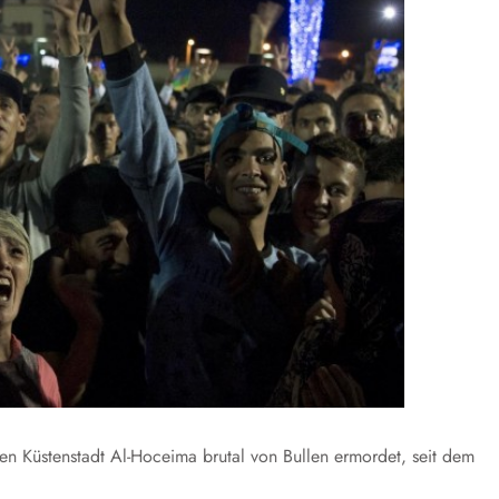
n Küstenstadt Al-Hoceima brutal von Bullen ermordet, seit dem