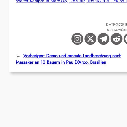
Weiter Kämpfe in Marokko,
DAS RIF, REGION ALLER W
KATEGORI
SCHLAGWÖRT
←
Vorheriger:
Demo und erneute Landbesetzung nach
Massaker an 10 Bauern in Pau D’Arco, Brasilien