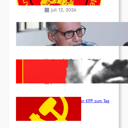
Erdbeben des 24. Juni!
Juli 12, 2026
Indien: „Die Politik der
Kapitulation“ von K. Murali (Ajith)
Juli 1, 2026
Vorsitzender Gonzalo: Gebt das
Leben für die Partei und die
Revolution!
Juni 19, 2026
Beschluss des ZK der KPP zum Tag
des Heldentums
Juni 19, 2026