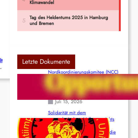
Letzte Dokumente
lt
→
Nordkoordinierungskomitee (NCC)
der Kommunistischen Partei Indiens
(Maoistisch): Postmoderner
Opportunismus
Juli 15, 2026
Solidarität mit dem
venezolanischem Volk angesichts
der verlorenen Leben und der
katastrophalen Situation durch die