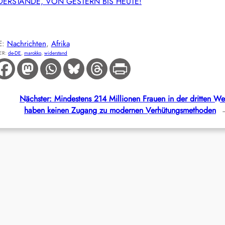
IDERSTÄNDE, VON GESTERN BIS HEUTE!
E:
Nachrichten
, 
Afrika
ER:
de-DE
, 
marokko
, 
widerstand
Nächster:
Mindestens 214 Millionen Frauen in der dritten We
haben keinen Zugang zu modernen Verhütungsmethoden