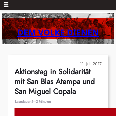
Zum
Inhalt
springen
DEM VOLKE DIENEN
11. Juli 2017
Aktionstag in Solidarität
mit San Blas Atempa und
San Miguel Copala
Lesedauer:
1–2 Minuten