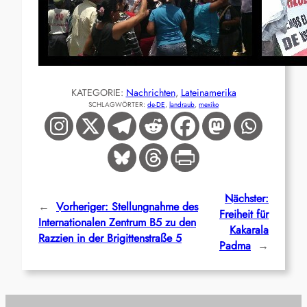
KATEGORIE:
Nachrichten
, 
Lateinamerika
SCHLAGWÖRTER:
de-DE
, 
landraub
, 
mexiko
Nächster:
←
Vorheriger:
Stellungnahme des
Freiheit für
Internationalen Zentrum B5 zu den
Kakarala
Razzien in der Brigittenstraße 5
Padma
→