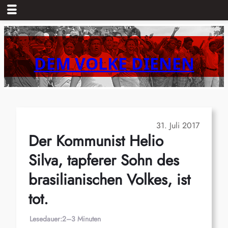
Zum
Inhalt
springen
DEM VOLKE DIENEN
31. Juli 2017
Der Kommunist Helio
Silva, tapferer Sohn des
brasilianischen Volkes, ist
tot.
Lesedauer:
2–3 Minuten