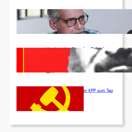
Indien: „Die Politik der
Kapitulation“ von K. Murali (Ajith)
Juli 1, 2026
Vorsitzender Gonzalo: Gebt das
Leben für die Partei und die
Revolution!
Juni 19, 2026
Beschluss des ZK der KPP zum Tag
des Heldentums
Juni 19, 2026