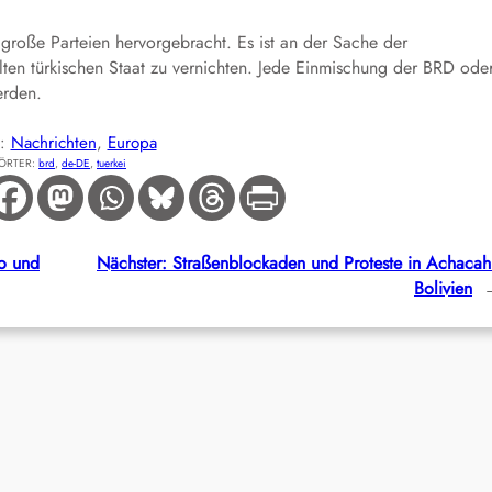
große Parteien hervorgebracht. Es ist an der Sache der
ten türkischen Staat zu vernichten. Jede Einmischung der BRD ode
erden.
E:
Nachrichten
, 
Europa
ÖRTER:
brd
, 
de-DE
, 
tuerkei
o und
Nächster:
Straßenblockaden und Proteste in Achacah
Bolivien