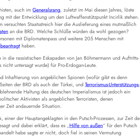
histen, auch im
Generalsrang
, zuletzt im Mai diesen Jahres, löste
mit der Entwicklung um den Luftwaffenstützpunkt Incirlik stehen.
m versuchten Staatsstreich hier die Auslieferung eines mutmaßlich
aten
an die BRD. Welche Schlüße würden da wohl gezogen?
Personen mit Diplomatenpass und weitere 205 Menschen mit
 beantragt
haben.
n in die rassistischen Eskapaden von Jan Böhmermann und Auftritts-
nicht untersagt wurde) für Pro-Erdogan-Leute.
nd Inhaftierung von angeblichen Spionen (wofür gibt es denn
Seiten der BRD als auch der Türkei, und
Terrorismus-Unterstützungs-
blehnende Haltung des deutschen Imperialismus ist jedoch ein
litscher Aktivisten als angeblichen Terroristen, denen
er Zeit andauernde Situation.
, einer der Hauptangeklagten in den Putsch-Prozessen, zur Zeit de
esagt und dabei erklärt, dass es „
Hilfe von außen
“ für den Putsch
delt habe sagte er nicht, doch fiel in seinen Vermutung