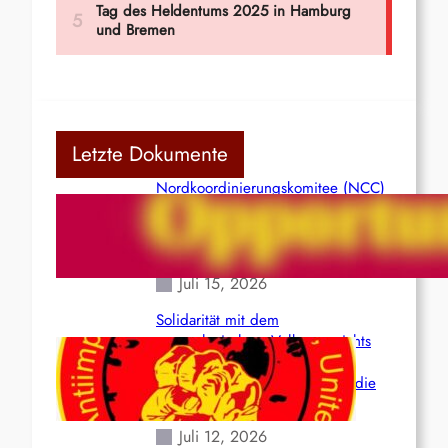
Letzte Dokumente
Nordkoordinierungskomitee (NCC)
der Kommunistischen Partei Indiens
(Maoistisch): Postmoderner
Opportunismus
Juli 15, 2026
Solidarität mit dem
venezolanischem Volk angesichts
der verlorenen Leben und der
katastrophalen Situation durch die
Erdbeben des 24. Juni!
Juli 12, 2026