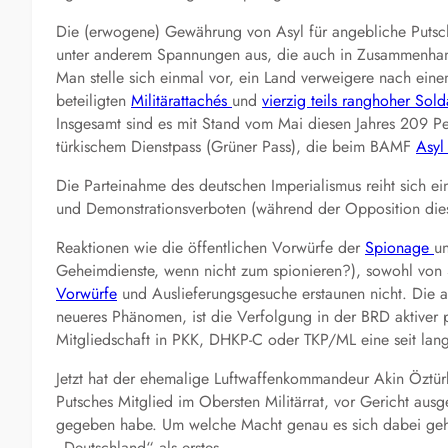
Die (erwogene) Gewährung von Asyl für angebliche Putsc
unter anderem Spannungen aus, die auch in Zusammenhang 
Man stelle sich einmal vor, ein Land verweigere nach eine
beteiligten
Militärattachés
und
vierzig teils ranghoher Sold
Insgesamt sind es mit Stand vom Mai diesen Jahres 209 
türkischem Dienstpass (Grüner Pass), die beim BAMF
Asyl
Die Parteinahme des deutschen Imperialismus reiht sich ei
und Demonstrationsverboten (während der Opposition dies 
Reaktionen wie die öffentlichen Vorwürfe der
Spionage
u
Geheimdienste, wenn nicht zum spionieren?), sowohl von 
Vorwürfe
und Auslieferungsgesuche erstaunen nicht. Die a
neueres Phänomen, ist die Verfolgung in der BRD aktiver po
Mitgliedschaft in PKK, DHKP-C oder TKP/ML eine seit lang
Jetzt hat der ehemalige Luftwaffenkommandeur Akin Öztürk
Putsches Mitglied im Obersten Militärrat, vor Gericht ausg
gegeben habe. Um welche Macht genau es sich dabei gehan
„Deutschland“ als erstes.