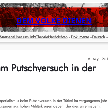
DEM VOLKE DIENEN
Startseite
Über uns
Links
Theorie
Nachrichten
Dokumente
Deutsch
8. Aug. 20
am Putschversuch in der
perialismus beim Putschversuch in der Türkei im vergangenen Jahr
ussagen aus hohen Militärkreisen geben, die dies untermauern.