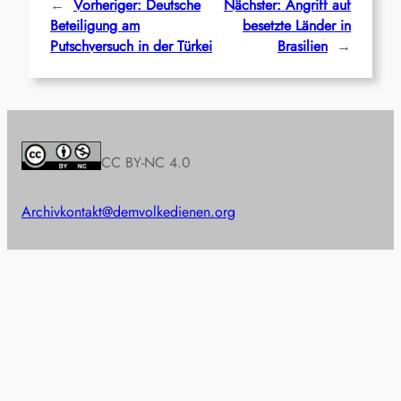
←
Vorheriger:
Deutsche
Nächster:
Angriff auf
Beteiligung am
besetzte Länder in
Putschversuch in der Türkei
Brasilien
→
CC BY-NC 4.0
Archiv
kontakt@demvolkedienen.org