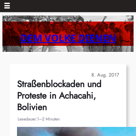
Zum
Inhalt
springen
DEM VOLKE DIENEN
8. Aug. 2017
Straßenblockaden und
Proteste in Achacahi,
Bolivien
Lesedauer:
1–2 Minuten