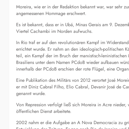
Moreira, wie er in der Redaktion bekannt war, war sehr z
angemessenen Hommage erschwert.
Es ist bekannt, dass er in Ubá, Minas Gerais am 9. Deze
Viertel Cachambi im Norden aufwuchs.
In Rio traf er auf den revolutionären Kampf im Widerstan
errichtet wurde. Er nahm an den ideologisch-politischen 
teil, ein Kampf der im Bruch der marxistisch-leninistischen
Brasiliens unter dem Namen PCdoB wieder aufbauen würden
innerhalb der PCdoB erschien der rote Flügel, eine Organ
Eine Publikation des Militärs von 2012 verortet José Mor
er mit Diniz Cabral Filho, Elio Cabral, Devanir José de C
genannt wurde.
Von Repression verfolgt ließ sich Moreira in Acre nieder, 
öffentlichen Dienst arbeitete.
2002 nahm er die Aufgabe an A Nova Democracia zu gründ