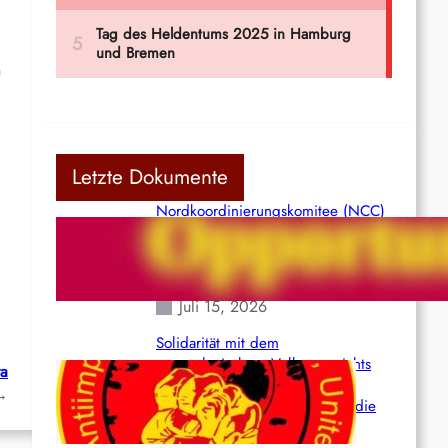
h
Letzte Dokumente
Nordkoordinierungskomitee (NCC)
der Kommunistischen Partei Indiens
(Maoistisch): Postmoderner
Opportunismus
Juli 15, 2026
Solidarität mit dem
venezolanischem Volk angesichts
ra
der verlorenen Leben und der
→
katastrophalen Situation durch die
Erdbeben des 24. Juni!