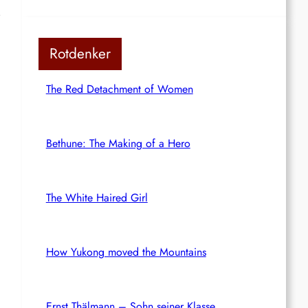
Rotdenker
The Red Detachment of Women
Bethune: The Making of a Hero
The White Haired Girl
How Yukong moved the Mountains
Ernst Thälmann – Sohn seiner Klasse