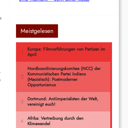
s
Meistgelesen
r
n