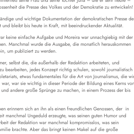
nterließ seine Frau und seine Tochter Julia – die er sehr liebte –
lossenheit die Presse des Volkes und der Demokratie zu entwickeln!
lständige und wichtige Dokumentation der demokratischen Presse de
und bleibt bis heute in Kraft, mit beeindruckender Aktualität.
war keine einfache Aufgabe und Moreira war unnachgiebig mit der
hemen. Manchmal wurde die Ausgabe, die monatlich herauskommen
ein, um publiziert zu werden.
mer, selbst die, die außerhalb der Redaktion arbeiteten, und
u bearbeiten, jedes Konzept richtig schulen, sowohl journalistisch
etariats, etwas fundamentales für die Art von Journalismus, die wi
war, war sie wichtig in dieser Periode der Bildung eines Kerns vo
n und andere große Sprünge zu machen, in einem Prozess der bis
en erinnern sich an ihn als einen freundlichen Genossen, der in
gkeit manchmal Ungeduld erzeugte, was seinen guten Humor und
Arbeit der Redaktion war manchmal kompromisslos, was sein
ilie brachte. Aber das bringt keinen Makel auf die große