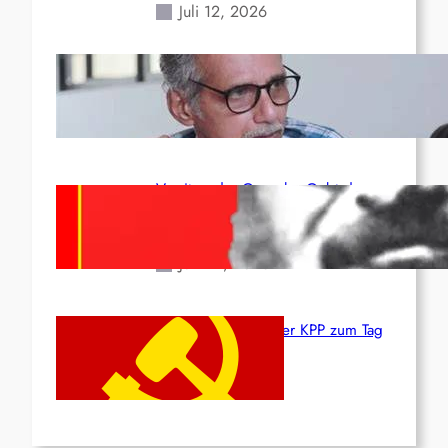
Juli 12, 2026
Indien: „Die Politik der
Kapitulation“ von K. Murali (Ajith)
Juli 1, 2026
Vorsitzender Gonzalo: Gebt das
Leben für die Partei und die
Revolution!
Juni 19, 2026
Beschluss des ZK der KPP zum Tag
des Heldentums
Juni 19, 2026