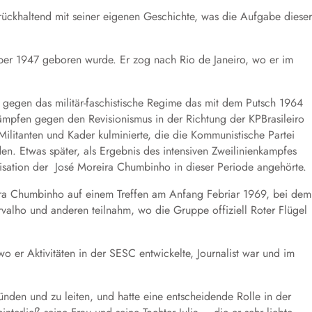
urückhaltend mit seiner eigenen Geschichte, was die Aufgabe dieser
mber 1947 geboren wurde. Er zog nach Rio de Janeiro, wo er im
d gegen das militär-faschistische Regime das mit dem Putsch 1964
Kämpfen gegen den Revisionismus in der Richtung der KPBrasileiro
 Militanten und Kader kulminierte, die die Kommunistische Partei
. Etwas später, als Ergebnis des intensiven Zweilinienkampfes
isation der José Moreira Chumbinho in dieser Periode angehörte.
eira Chumbinho auf einem Treffen am Anfang Febriar 1969, bei dem
arvalho und anderen teilnahm, wo die Gruppe offiziell Roter Flügel
wo er Aktivitäten in der SESC entwickelte, Journalist war und im
en und zu leiten, und hatte eine entscheidende Rolle in der