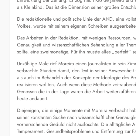
Entwicklung der Zeitung. Er zog nach Rio de Janeiro und hi
als Kleinkind. Das ist die Dimension seiner großen Entsch
Die redaktionelle und politische Linie der AND, eine vol
Volkes, wurde mit seinem eigenen Schreiben ausgearbeitet 
Das Arbeiten in der Redaktion, mit wenigen Ressourcen, 
Genauigkeit und wissenschaftlichen Behandlung aller T
sollte, eine zweimonatige. Für ihn musste alles „perfekt“ s
Unzählige Male rief Moreira einen Journalisten in sein Zim
verbrachte Stunden damit, den Text in seiner Anwesenheit z
als auch im Behandeln der Konzepte der Ideologie des Prol
realisieren wollten. Auch wenn diese Methode zeitraubend 
Genossen die in der Lage waren die Arbeit weiterzuführe
heute andauert.
Diejenigen, die einige Momente mit Moreira verbracht hab
seiner konstanten Suche nach wissenschaftlicher Genaui
vorherrschende Geduld nicht auslöschte. Die alltägliche 
Temperament, Gesundheitsprobleme und Entfernung zur Fam