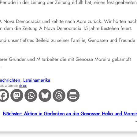
iode in der Leitung der Zeitung erfüllt hat, einen fest geebneten
 A Nova Democracia und kehrte nach Acre zurück. Wir hörten nac
n dem die Zeitung A Nova Democracia 15 Jahre Bestehen feiert.
nd unser tiefstes Beileid zu seiner Familie, Genossen und Freunde
erer Gründer und Mitarbeiter die mit Genosse Moreira gekämpft
.
achrichten
, 
Lateinamerika
LAGWÖRTER:
de-DE
Nächster:
Aktion in Gedenken an die Genossen Helio und Morei