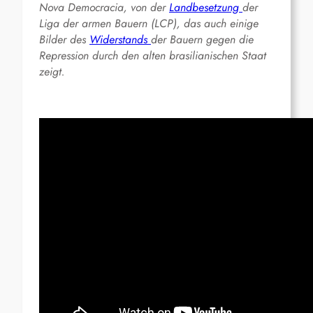
Nova Democracia, von der
Landbesetzung
der
Liga der armen Bauern (LCP), das auch einige
Bilder des
Widerstands
der Bauern gegen die
Repression durch den alten brasilianischen Staat
zeigt.