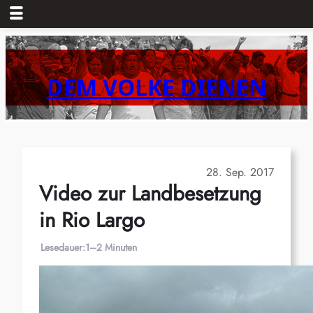
Zum
Inhalt
springen
DEM VOLKE DIENEN
28. Sep. 2017
Video zur Landbesetzung
in Rio Largo
Lesedauer:
1–2 Minuten