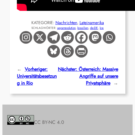
KATEGORIE:
Nachrichten
, 
Lateinamerika
SCHLAGWÖRTER:
agrarrevolution
, 
brasilien
, 
de-DE
, 
lcp
←
Vorheriger:
Nächster:
Österreich: Massive
Universitätsbesetzun
Angriffe auf unsere
g in Rio
Privatsphäre
→
CC BY-NC 4.0