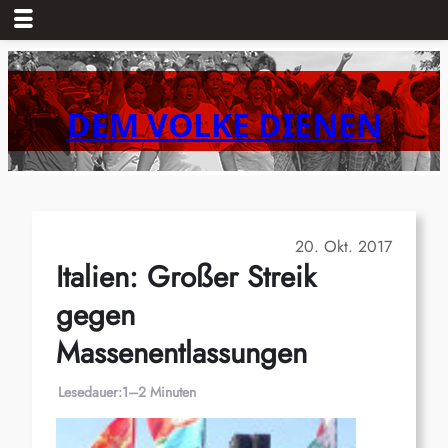
Zum
Inhalt
springen
DEM VOLKE DIENEN
20. Okt. 2017
Italien: Großer Streik
gegen
Massenentlassungen
Lesedauer:
1–2 Minuten