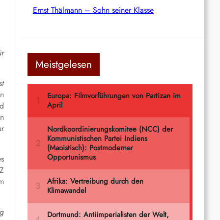
Ernst Thälmann – Sohn seiner Klasse
r
Meistgelesen
st
nn
nd
en
ur
es
SZ
em
ig