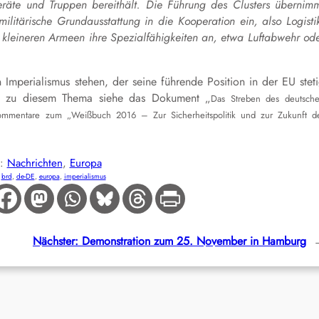
räte und Truppen bereithält. Die Führung des Clusters übernim
ilitärische Grundausstattung in die Kooperation ein, also Logisti
 kleineren Armeen ihre Spezialfähigkeiten an, etwa Luftabwehr od
 Imperialismus stehen, der seine führende Position in der EU stet
res zu diesem Thema siehe das Dokument „
Das Streben des deutsch
ommentare zum „Weißbuch 2016 – Zur Sicherheitspolitik und zur Zukunft d
E:
Nachrichten
, 
Europa
:
brd
, 
de-DE
, 
europa
, 
imperialismus
Nächster:
Demonstration zum 25. November in Hamburg