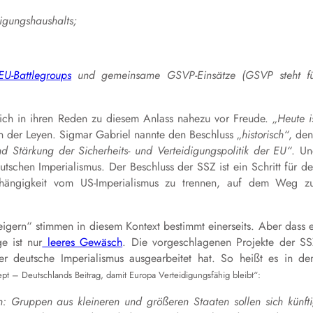
igungshaushalts;
EU-Battlegroups
und gemeinsame GSVP-Einsätze (GSVP steht fü
sich in ihren Reden zu diesem Anlass nahezu vor Freude.
„Heute i
on der Leyen. Sigmar Gabriel nannte den Beschluss
„historisch“
, de
und Stärkung der Sicherheits- und Verteidigungspolitik der EU“
. U
tschen Imperialismus. Der Beschluss der SSZ ist ein Schritt für d
bhängigkeit vom US-Imperialismus zu trennen, auf dem Weg z
igern“ stimmen in diesem Kontext bestimmt einerseits. Aber dass 
e ist nur
leeres Gewäsch
. Die vorgeschlagenen Projekte der S
r deutsche Imperialismus ausgearbeitet hat. So heißt es in d
t – Deutschlands Beitrag, damit Europa Verteidigungsfähig bleibt“:
: Gruppen aus kleineren und größeren Staaten sollen sich künft