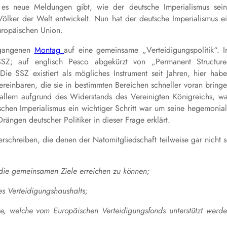
 es neue Meldungen gibt, wie der deutsche Imperialismus sei
lker der Welt entwickelt. Nun hat der deutsche Imperialismus e
Europäischen Union.
rgangenen
Montag
auf eine gemeinsame „Verteidigungspolitik“. 
SSZ; auf englisch Pesco abgekürzt von „Permanent Structur
e SSZ existiert als mögliches Instrument seit Jahren, hier hab
vereinbaren, die sie in bestimmten Bereichen schneller voran bring
 allem aufgrund des Widerstands des Vereinigten Königreichs, w
tschen Imperialismus ein wichtiger Schritt war um seine hegemonia
ängen deutscher Politiker in dieser Frage erklärt.
rschreiben, die denen der Natomitgliedschaft teilweise gar nicht 
die gemeinsamen Ziele erreichen zu können;
s Verteidigungshaushalts;
te, welche vom Europäischen Verteidigungsfonds unterstützt werd