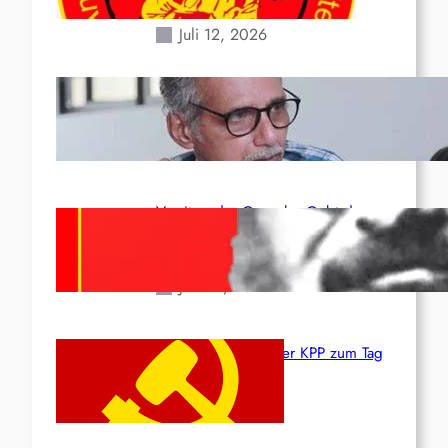
Erdbeben des 24. Juni!
Juli 12, 2026
Indien: „Die Politik der
Kapitulation“ von K. Murali (Ajith)
Juli 1, 2026
Vorsitzender Gonzalo: Gebt das
Leben für die Partei und die
Revolution!
Juni 19, 2026
Beschluss des ZK der KPP zum Tag
des Heldentums
Juni 19, 2026