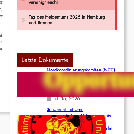
mt
k,
er
ig
en
er
Letzte Dokumente
Nordkoordinierungskomitee (NCC)
der Kommunistischen Partei Indiens
(Maoistisch): Postmoderner
Opportunismus
Juli 15, 2026
→
Solidarität mit dem
venezolanischem Volk angesichts
der verlorenen Leben und der
katastrophalen Situation durch die