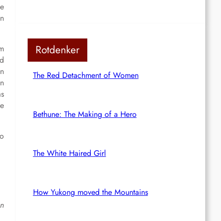
ne
in
Rotdenker
Im
ed
en
The Red Detachment of Women
en
as
le
Bethune: The Making of a Hero
so
The White Haired Girl
How Yukong moved the Mountains
en