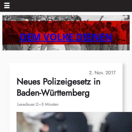
Zum
Inhalt
springen
DEM VOLKE DIENEN
2. Nov. 2017
Neues Polizeigesetz in
Baden-Württemberg
Lesedauer:
2–3 Minuten