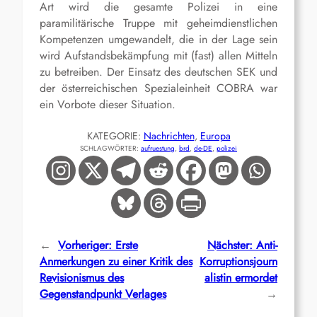
Art wird die gesamte Polizei in eine
paramilitärische Truppe mit geheimdienstlichen
Kompetenzen umgewandelt, die in der Lage sein
wird Aufstandsbekämpfung mit (fast) allen Mitteln
zu betreiben. Der Einsatz des deutschen SEK und
der österreichischen Spezialeinheit COBRA war
ein Vorbote dieser Situation.
KATEGORIE:
Nachrichten
, 
Europa
SCHLAGWÖRTER:
aufruestung
, 
brd
, 
de-DE
, 
polizei
←
Vorheriger:
Erste
Nächster:
Anti-
Anmerkungen zu einer Kritik des
Korruptionsjourn
Revisionismus des
alistin ermordet
Gegenstandpunkt Verlages
→