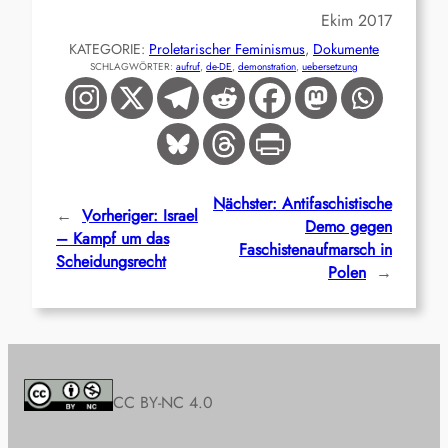
Ekim 2017
KATEGORIE:
Proletarischer Feminismus
, 
Dokumente
SCHLAGWÖRTER:
aufruf
, 
de-DE
, 
demonstration
, 
uebersetzung
Nächster:
Antifaschistische
←
Vorheriger:
Israel
Demo gegen
– Kampf um das
Faschistenaufmarsch in
Scheidungsrecht
Polen
→
CC BY-NC 4.0