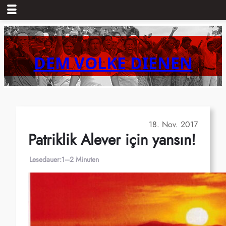
Zum
Inhalt
springen
DEM VOLKE DIENEN
18. Nov. 2017
Patriklik Alever için yansın!
Lesedauer:
1–2 Minuten