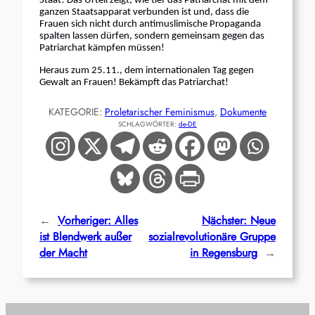
Staat! Das Urteil zeigt, wie tief das Patriarchat mit dem
ganzen Staatsapparat verbunden ist und, dass die
Frauen sich nicht durch antimuslimische Propaganda
spalten lassen dürfen, sondern gemeinsam gegen das
Patriarchat kämpfen müssen!
Heraus zum 25.11., dem internationalen Tag gegen
Gewalt an Frauen! Bekämpft das Patriarchat!
KATEGORIE:
Proletarischer Feminismus
, 
Dokumente
SCHLAGWÖRTER:
de-DE
←
Vorheriger:
Alles
Nächster:
Neue
ist Blendwerk außer
sozialrevolutionäre Gruppe
der Macht
in Regensburg
→