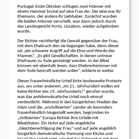
Portugal: Ende Oktober schlugen zwei Männer mit
einem Hammer brutal auf eine Frau ein. Der eine war ihr
Ehemann, der andere ihr Liebhaber. Zunächst wurden
die beiden Männer verurteilt, was dann jedoch durch
das Landesgericht Porto, Lissabon, wieder aufgehoben
wurde.
Der Richter rechtfertigt die Gewalt gegenüber der Frau,
mit dem Ehebruch den sie begangen habe, denn dieser
sei „ein schwerer Angriff auf die Ehre und Würde des
Mannes“. „Es gibt Gesellschaften, in denen untreue
Ehefrauen zu Tode gesteinigt werden. In der Bibel
können wir ebenfalls lesen, dass Ehebrecherinnen mit
dem Tode bestraft werden sollen“, erklärte er weiter.
Dieses frauenfeindliche Urteil löste landesweite Proteste
aus, wo unter anderem „Im 21. Jahrhundert wollen wir
keine Richter des 19. Jahrhunderts!“ gerufen wurde,
was das antidemokratische Urteil noch einmal
verdeutlicht. Während in den bürgerlichen Medien der
Islam und die „unzivilisierten“ Länder als besonders
frauenfeindlich hingestellt werden, begründen im
„zivilisierten“ Europa Richter ihre Urteile mit
Bibelzitaten. Ein Hohn auf jede angebliche
„Gleichberechtigung der Frau“ und auf jede angeblich
bürgerlich-demokratische Trennung von Kirche und