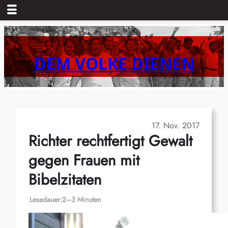
Zum
Inhalt
springen
DEM VOLKE DIENEN
17. Nov. 2017
Richter rechtfertigt Gewalt
gegen Frauen mit
Bibelzitaten
Lesedauer:
2–3 Minuten