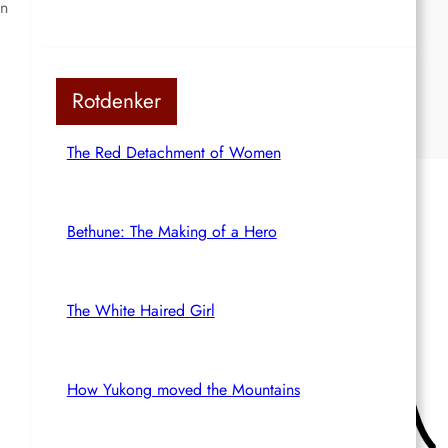
en
Rotdenker
The Red Detachment of Women
Bethune: The Making of a Hero
The White Haired Girl
How Yukong moved the Mountains