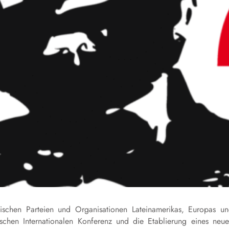
ischen Parteien und Organisationen Lateinamerikas, Europas u
ischen Internationalen Konferenz und die Etablierung eines neu