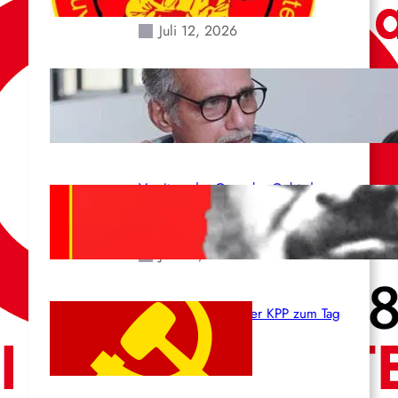
Erdbeben des 24. Juni!
Juli 12, 2026
Indien: „Die Politik der
Kapitulation“ von K. Murali (Ajith)
Juli 1, 2026
Vorsitzender Gonzalo: Gebt das
Leben für die Partei und die
Revolution!
Juni 19, 2026
Beschluss des ZK der KPP zum Tag
des Heldentums
Juni 19, 2026