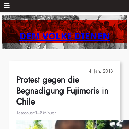
Zum
Inhalt
springen
DEM VOLKE DIENEN
4. Jan. 2018
Protest gegen die
Begnadigung Fujimoris in
Chile
Lesedauer:
1–2 Minuten