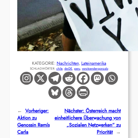
KATEGORIE:
Nachrichten
, 
Lateinamerika
SCHLAGWÖRTER:
chile
, 
de-DE
, 
peru
, 
vorsitzender-gonzalo
←
Vorheriger:
Nächster:
Österreich macht
Aktion zu
einheitlichere Überwachung von
Genossin Remís
„Sozialen Netzwerken“ zu
Carla
Priorität
→