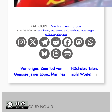
KATEGORIE:
Nachrichten
, 
Europa
SCHLAGWÖRTER:
atik
, 
berlin
, 
brd
, 
de-DE
, 
g20
, 
hamburg
, 
musa-asoglu
, 
politische-gefangene
←
Vorheriger:
Zum Tod von
Nächster:
Taten,
Genosse Javier López Martinez
nicht Worte!
→
CC BY-NC 4.0