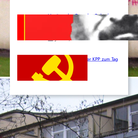
Vorsitzender Gonzalo: Gebt das
Leben für die Partei und die
Revolution!
Juni 19, 2026
Beschluss des ZK der KPP zum Tag
des Heldentums
Juni 19, 2026