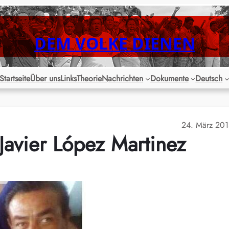
DEM VOLKE DIENEN
Startseite
Über uns
Links
Theorie
Nachrichten
Dokumente
Deutsch
24. März 20
avier López Martinez