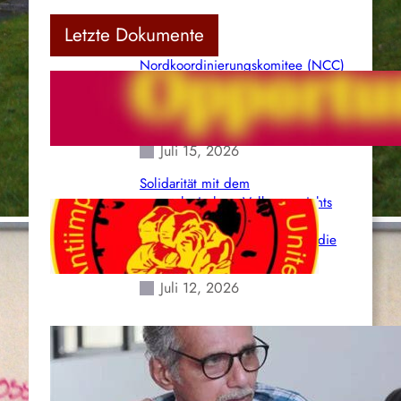
Letzte Dokumente
Nordkoordinierungskomitee (NCC)
der Kommunistischen Partei Indiens
(Maoistisch): Postmoderner
Opportunismus
Juli 15, 2026
Solidarität mit dem
venezolanischem Volk angesichts
der verlorenen Leben und der
katastrophalen Situation durch die
Erdbeben des 24. Juni!
Juli 12, 2026
Indien: „Die Politik der
Kapitulation“ von K. Murali (Ajith)
Juli 1, 2026