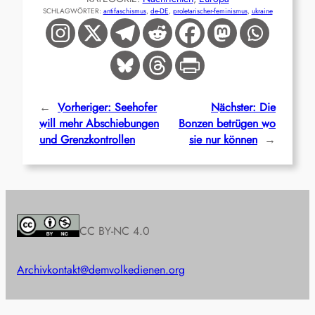
SCHLAGWÖRTER:
antifaschismus
, 
de-DE
, 
proletarischer-feminismus
, 
ukraine
←
Vorheriger:
Seehofer
Nächster:
Die
will mehr Abschiebungen
Bonzen betrügen wo
und Grenzkontrollen
sie nur können
→
CC BY-NC 4.0
Archiv
kontakt@demvolkedienen.org