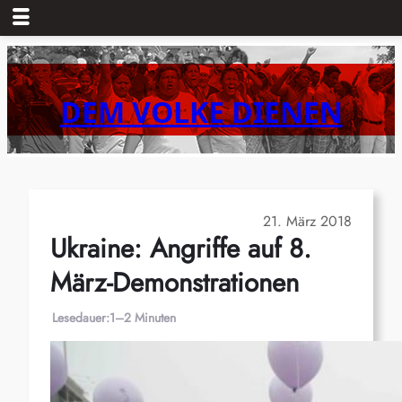
Zum
Inhalt
springen
DEM VOLKE DIENEN
21. März 2018
Ukraine: Angriffe auf 8.
März-Demonstrationen
Lesedauer:
1–2 Minuten