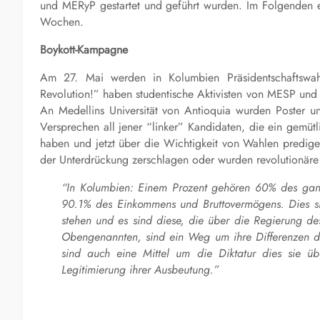
und MERyP gestartet und geführt wurden. Im Folgenden ei
Wochen.
Boykott-Kampagne
Am 27. Mai werden in Kolumbien Präsidentschaftswah
Revolution!” haben studentische Aktivisten von MESP un
An Medellins Universität von Antioquia wurden Poster 
Versprechen all jener “linker” Kandidaten, die ein gemü
haben und jetzt über die Wichtigkeit von Wahlen predige
der Unterdrückung zerschlagen oder wurden revolutionäre
“In Kolumbien: Einem Prozent gehören 60% des gan
90.1% des Einkommens und Bruttovermögens. Dies si
stehen und es sind diese, die über die Regierung de
Obengenannten, sind ein Weg um ihre Differenzen da
sind auch eine Mittel um die Diktatur dies sie üb
Legitimierung ihrer Ausbeutung.”