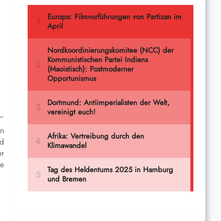
n”
en
nd
er
ne