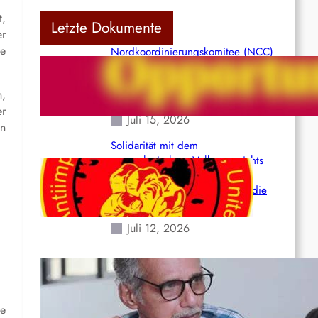
t,
Letzte Dokumente
er
ie
Nordkoordinierungskomitee (NCC)
der Kommunistischen Partei Indiens
(Maoistisch): Postmoderner
n,
Opportunismus
er
Juli 15, 2026
en
Solidarität mit dem
venezolanischem Volk angesichts
der verlorenen Leben und der
katastrophalen Situation durch die
Erdbeben des 24. Juni!
Juli 12, 2026
Indien: „Die Politik der
Kapitulation“ von K. Murali (Ajith)
Juli 1, 2026
ie