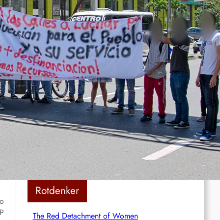
Rote Post #95
Rote Post #94
Rote Post #93
Rote Post #92
Rotdenker
ro
SP
The Red Detachment of Women