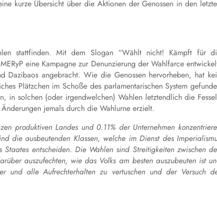
ne kurze Übersicht über die Aktionen der Genossen in den letzt
len stattfinden. Mit dem Slogan “Wählt nicht! Kämpft für d
d MERyP eine Kampagne zur Denunzierung der Wahlfarce entwickel
und Dazibaos angebracht. Wie die Genossen hervorheben, hat ke
tliches Plätzchen im Schoße des parlamentarischen System gefund
n, in solchen (oder irgendwelchen) Wahlen letztendlich die Fesse
 Änderungen jemals durch die Wahlurne erzielt.
zen produktiven Landes und 0.11% der Unternehmen konzentrier
nd die ausbeutenden Klassen, welche im Dienst des Imperialism
s Staates entscheiden. Die Wahlen sind Streitigkeiten zwischen d
rüber auszufechten, wie das Volks am besten auszubeuten ist u
er und alle Aufrechterhalten zu vertuschen und der Versuch d