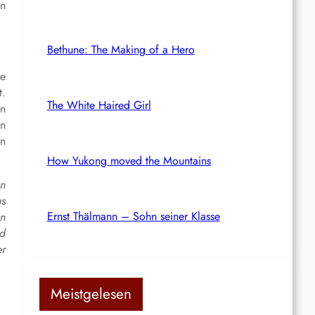
en
Bethune: The Making of a Hero
ie
t.
The White Haired Girl
in
en
ln
How Yukong moved the Mountains
en
us
Ernst Thälmann – Sohn seiner Klasse
en
nd
er
Meistgelesen