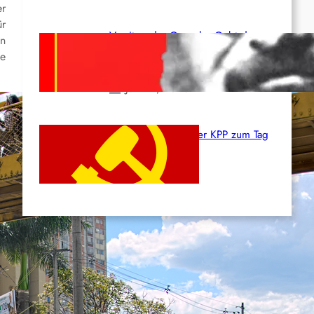
er
ür
Vorsitzender Gonzalo: Gebt das
in
Leben für die Partei und die
ie
Revolution!
Juni 19, 2026
Beschluss des ZK der KPP zum Tag
des Heldentums
Juni 19, 2026