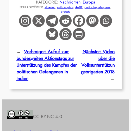
KATEGORIE:
Nachrichten
, 
Europa
SCHLAGWÖRTER:
albanien
, 
antikorruption
, 
de-DE
, 
politische-gefangene
, 
proteste
←
Vorheriger:
Aufruf zum
Nächster:
Video
bundesweiten Aktionstags zur
über die
Unterstützung des Kampfes der
Volksunterstützun
politischen Gefangenen in
gsbrigaden 2018
Indien
→
CC BY-NC 4.0