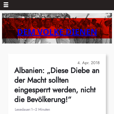
Zum
Inhalt
springen
DEM VOLKE DIENEN
4. Apr. 2018
Albanien: „Diese Diebe an
der Macht sollten
eingesperrt werden, nicht
die Bevölkerung!“
Lesedauer:
1–2 Minuten