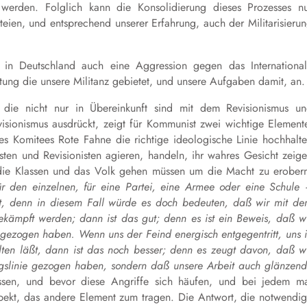
 werden. Folglich kann die Konsolidierung dieses Prozesses n
teien, und entsprechend unserer Erfahrung, auch der Militarisieru
 in Deutschland auch eine Aggression gegen das Internationa
tung die unsere Militanz gebietet, und unsere Aufgaben damit, an.
n die nicht nur in Übereinkunft sind mit dem Revisionismus u
sionismus ausdrückt, zeigt für Kommunist zwei wichtige Element
es Komitees Rote Fahne die richtige ideologische Linie hochhalt
ten und Revisionisten agieren, handeln, ihr wahres Gesicht zeig
die Klassen und das Volk gehen müssen um die Macht zu erober
ür den einzelnen, für eine Partei, eine Armee oder eine Schule
ht, denn in diesem Fall würde es doch bedeuten, daß wir mit d
kämpft werden; dann ist das gut; denn es ist ein Beweis, daß w
 gezogen haben. Wenn uns der Feind energisch entgegentritt, uns 
ten läßt, dann ist das noch besser; denn es zeugt davon, daß w
ngslinie gezogen haben, sondern daß unsere Arbeit auch glänzen
sen, und bevor diese Angriffe sich häufen, und bei jedem m
pekt, das andere Element zum tragen. Die Antwort, die notwendi