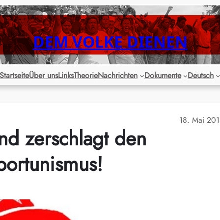
DEM VOLKE DIENEN
Startseite
Über uns
Links
Theorie
Nachrichten
Dokumente
Deutsch
18. Mai 20
nd zerschlagt den
portunismus!