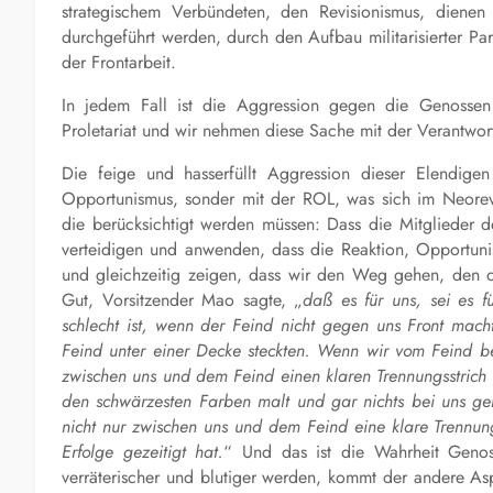
strategischem Verbündeten, den Revisionismus, dienen
durchgeführt werden, durch den Aufbau militarisierter Par
der Frontarbeit.
In jedem Fall ist die Aggression gegen die Genossen
Proletariat und wir nehmen diese Sache mit der Verantwor
Die feige und hasserfüllt Aggression dieser Elendige
Opportunismus, sonder mit der ROL, was sich im Neorevi
die berücksichtigt werden müssen: Dass die Mitglieder d
verteidigen und anwenden, dass die Reaktion, Opportunis
und gleichzeitig zeigen, dass wir den Weg gehen, den 
Gut, Vorsitzender Mao sagte, „
daß es für uns, sei es f
schlecht ist, wenn der Feind nicht gegen uns Front mac
Feind unter einer Decke steckten. Wenn wir vom Feind be
zwischen uns und dem Feind einen klaren Trennungsstrich
den schwärzesten Farben malt und gar nichts bei uns gel
nicht nur zwischen uns und dem Feind eine klare Trennu
Erfolge gezeitigt hat.
“ Und das ist die Wahrheit Genos
verräterischer und blutiger werden, kommt der andere As