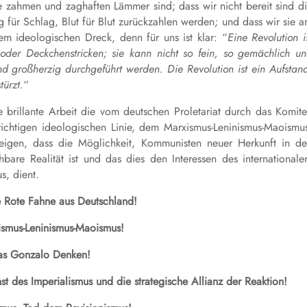
ne zahmen und zaghaften Lämmer sind; dass wir nicht bereit sind d
 für Schlag, Blut für Blut zurückzahlen werden; und dass wir sie 
em ideologischen Dreck, denn für uns ist klar: “
Eine Revolution i
oder Deckchenstricken; sie kann nicht so fein, so gemächlich u
und großherzig durchgeführt werden. Die Revolution ist ein Aufstan
türzt.
“
e brillante Arbeit die vom deutschen Proletariat durch das Komit
chtigen ideologischen Linie, dem Marxismus-Leninismus-Maoismu
eigen, dass die Möglichkeit, Kommunisten neuer Herkunft in d
are Realität ist und das dies den Interessen des international
s, dient.
 Rote Fahne aus Deutschland!
ismus-Leninismus-Maoismus!
as Gonzalo Denken!
t des Imperialismus und die strategische Allianz der Reaktion!