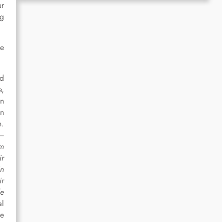
ur
ng
le
nd
e,
en
en
n.
 –
em
ir
in
ir
de
al
ge