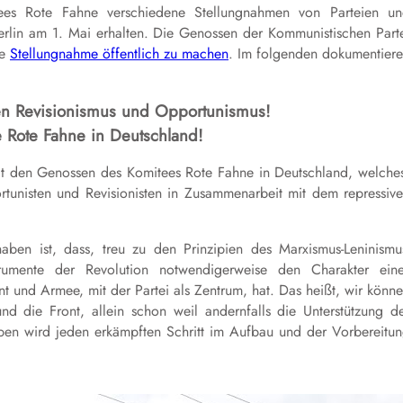
ees Rote Fahne verschiedene Stellungnahmen von Parteien u
rlin am 1. Mai erhalten. Die Genossen der Kommunistischen Part
re
Stellungnahme öffentlich zu machen
. Im folgenden dokumentier
en Revisionismus und Opportunismus!
 Rote Fahne in Deutschland!
 mit den Genossen des Komitees Rote Fahne in Deutschland, welche
unisten und Revisionisten in Zusammenarbeit mit dem repressiv
ben ist, dass, treu zu den Prinzipien des Marxismus-Leninismu
mente der Revolution notwendigerweise den Charakter eine
nt und Armee, mit der Partei als Zentrum, hat. Das heißt, wir könn
d die Front, allein schon weil andernfalls die Unterstützung d
ben wird jeden erkämpften Schritt im Aufbau und der Vorbereitu