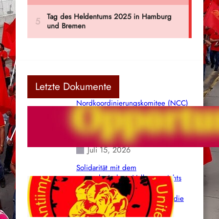
Letzte Dokumente
Nordkoordinierungskomitee (NCC)
der Kommunistischen Partei Indiens
(Maoistisch): Postmoderner
Opportunismus
Juli 15, 2026
Solidarität mit dem
venezolanischem Volk angesichts
der verlorenen Leben und der
katastrophalen Situation durch die
Erdbeben des 24. Juni!