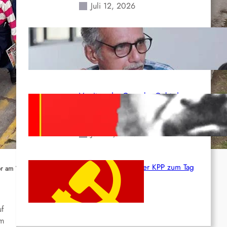
Juli 12, 2026
Indien: „Die Politik der
Kapitulation“ von K. Murali (Ajith)
Juli 1, 2026
Vorsitzender Gonzalo: Gebt das
Leben für die Partei und die
Revolution!
Juni 19, 2026
Beschluss des ZK der KPP zum Tag
r am 1. Mai
des Heldentums
Juni 19, 2026
uf
em