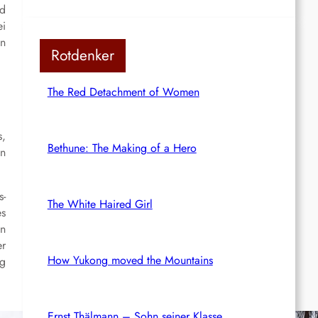
nd
ei
en
Rotdenker
The Red Detachment of Women
s,
Bethune: The Making of a Hero
en
s-
The White Haired Girl
s
en
er
How Yukong moved the Mountains
ng
Ernst Thälmann – Sohn seiner Klasse