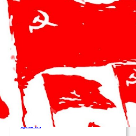
und Francisca Andino
Siedlerterror im Westjordanland
BGH: Linas Schweigen im Antifa-Prozess wird
mit sechs Monaten Beugehaft bestraft!
Anti-ICE-Proteste halten an – Aktivist:innen
drohen langjährige Haftstrafen
Palästina: Verschiebung der Urteilsverkündung
im Prozess gegen den linken Aktivisten Raja
Eghbarieh