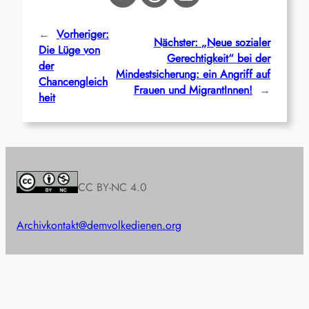
←
Vorheriger:
Nächster:
„Neue sozialer
Die Lüge von
Gerechtigkeit“ bei der
der
Mindestsicherung: ein Angriff auf
Chancengleich
Frauen und MigrantInnen!
→
heit
CC BY-NC 4.0
Archiv
kontakt@demvolkedienen.org