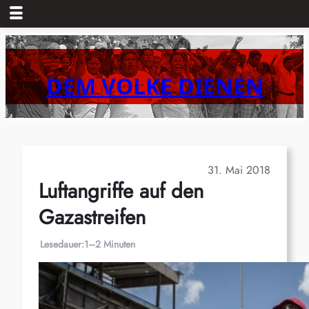
Zum
Inhalt
springen
DEM VOLKE DIENEN
31. Mai 2018
Luftangriffe auf den
Gazastreifen
Lesedauer:
1–2 Minuten