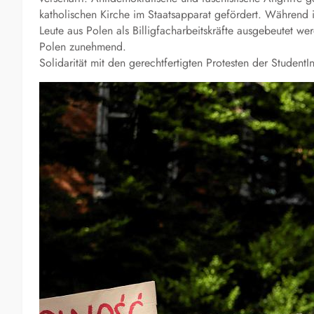
katholischen Kirche im Staatsapparat gefördert. Während 
Leute aus Polen als Billigfacharbeitskräfte ausgebeutet we
Polen zunehmend.
Solidarität mit den gerechtfertigten Protesten der StudentI