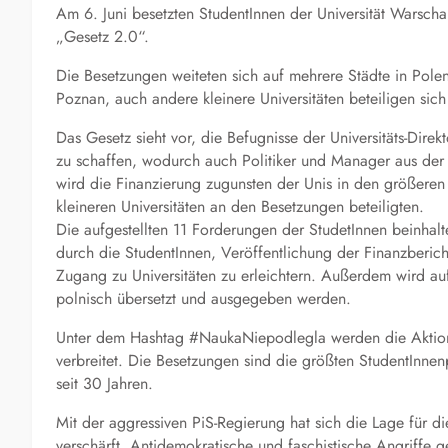
Am 6. Juni besetzten StudentInnen der Universität Warsch
„Gesetz 2.0“.
Die Besetzungen weiteten sich auf mehrere Städte in Pole
Poznan, auch andere kleinere Universitäten beteiligen sich
Das Gesetz sieht vor, die Befugnisse der Universitäts-Dire
zu schaffen, wodurch auch Politiker und Manager aus der
wird die Finanzierung zugunsten der Unis in den größeren
kleineren Universitäten an den Besetzungen beteiligten.
Die aufgestellten 11 Forderungen der StudetInnen beinhal
durch die StudentInnen, Veröffentlichung der Finanzberi
Zugang zu Universitäten zu erleichtern. Außerdem wird au
polnisch übersetzt und ausgegeben werden.
Unter dem Hashtag #NaukaNiepodlegla werden die Aktione
verbreitet. Die Besetzungen sind die größten StudentInnenp
seit 30 Jahren.
Mit der aggressiven PiS-Regierung hat sich die Lage für d
verschärft. Antidemokratische und faschistische Angriffe