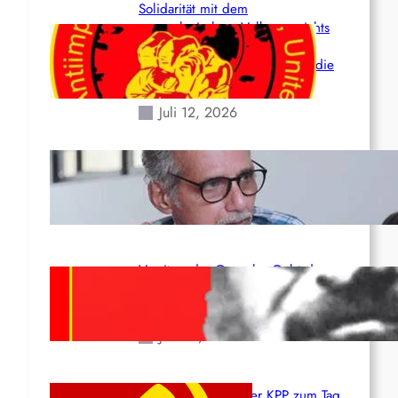
Solidarität mit dem
venezolanischem Volk angesichts
der verlorenen Leben und der
katastrophalen Situation durch die
Erdbeben des 24. Juni!
Juli 12, 2026
Indien: „Die Politik der
Kapitulation“ von K. Murali (Ajith)
Juli 1, 2026
Vorsitzender Gonzalo: Gebt das
Leben für die Partei und die
Revolution!
Juni 19, 2026
Beschluss des ZK der KPP zum Tag