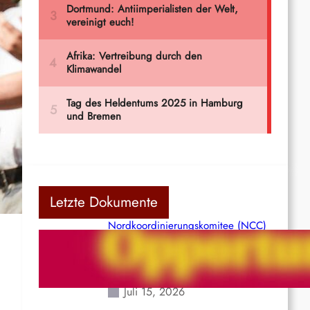
Letzte Dokumente
Nordkoordinierungskomitee (NCC)
der Kommunistischen Partei Indiens
(Maoistisch): Postmoderner
Opportunismus
Juli 15, 2026