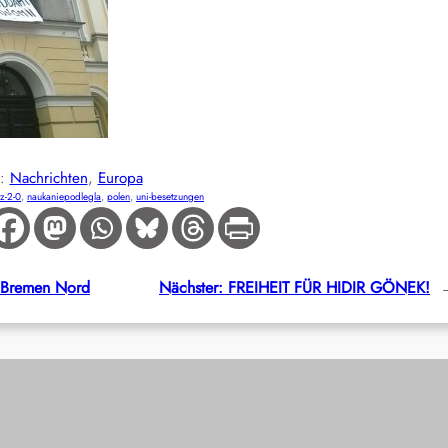
E:
Nachrichten
, 
Europa
z-2-0
, 
naukaniepodlegla
, 
polen
, 
uni-besetzungen
n Bremen Nord
Nächster:
FREIHEIT FÜR HIDIR GÖNEK!