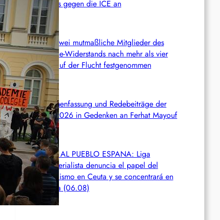
Kampfes gegen die ICE an
Chile: Zwei mutmaßliche Mitglieder des
Mapuche-Widerstands nach mehr als vier
Jahren auf der Flucht festgenommen
Zusammenfassung und Redebeiträge der
Demo 2026 in Gedenken an Ferhat Mayouf
SERVIR AL PUEBLO ESPANA: Liga
Antiimperialista denuncia el papel del
imperialismo en Ceuta y se concentrará en
València (06.08)