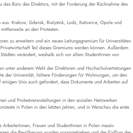
au das Büro des Direktors, mit der Forderung der Rücknahme des
n aus: Krakow, Gdansk, Bialystok, Lodz, Katowice, Opole und
 mittlerweile an den Protesten.
ktoren zu erweitern und ein neues Leitungsgremium für Universitäten
 Privatwirtschaft Teil dieses Gremiums werden können. Außerdem
 Städten verändert, weshalb sich vor allem StudentInnen von
ten unter anderem Wahl der Direktoren und Hochschulvertretungen
chte der Universität, höhere Förderungen für Wohnungen, um den
f einigen Unis auch gefordert, dass Dokumente und Arbeiten auf
n und Protestveranstaltungen in den sozialen Netzwerken
roteste in Polen in den letzten Jahren, und in Warschau die erste
ie ArbeiterInnen, Frauen und StudentInnen in Polen massiv
 gegen die Bevölkerung wurden vorangetrieben und der Einfluss der