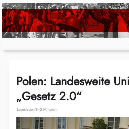
Zum
Inhalt
springen
Polen: Landesweite Un
„Gesetz 2.0“
Lesedauer:
1–2 Minuten