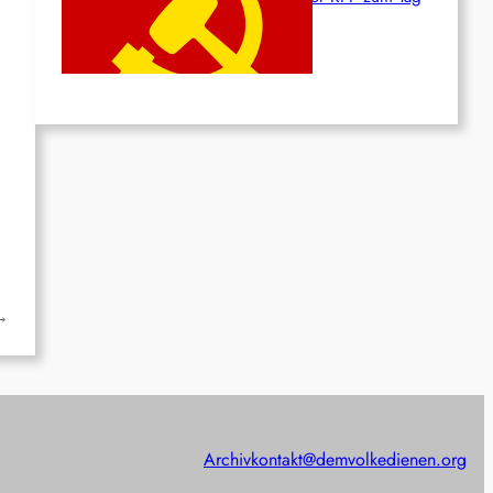
des Heldentums
Juni 19, 2026
→
Archiv
kontakt@demvolkedienen.org