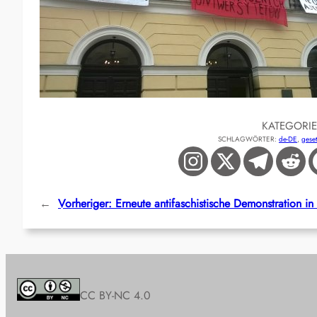
KATEGORI
SCHLAGWÖRTER:
de-DE
, 
geset
←
Vorheriger:
Erneute antifaschistische Demonstration i
CC BY-NC 4.0